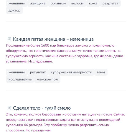
женщины
женщина
организм
волосы
кожа
результат
доктор
Каждая пятая женщина – изменница
Исследование более 1600 пар близнецов женского пола помогло
обнаружить, что генетические факторы могут точно так же влиять на
супружескую верность, как и на состояние здоровья, где их роль давно
установлена. Исследование,
женщины
результат
супружеская неверность
гены
исследование
женское пол
Сделал тело - гуляй смело
Это, конечно, полное безобразие, но оставим нотации на потом. Сейчас
перед нами стоит единственная задача как втиснуться в новомодный
купальник 46 размера. Эту проблему можно разрешить семью
способами. Но прежде чем