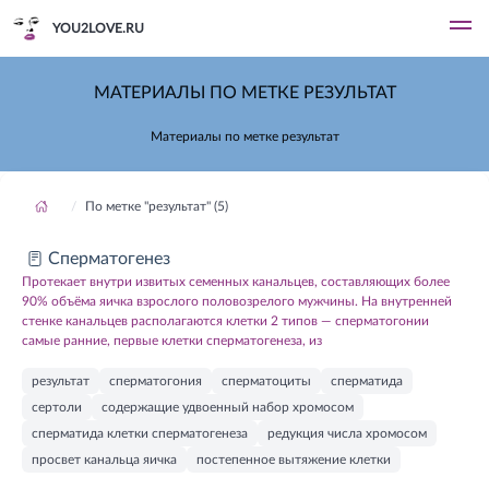
YOU2LOVE.RU
МАТЕРИАЛЫ ПО МЕТКЕ РЕЗУЛЬТАТ
Материалы по метке результат
По метке "результат" (5)
Сперматогенез
Протекает внутри извитых семенных канальцев, составляющих более
90% объёма яичка взрослого половозрелого мужчины. На внутренней
стенке канальцев располагаются клетки 2 типов — сперматогонии
самые ранние, первые клетки сперматогенеза, из
результат
сперматогония
сперматоциты
сперматида
сертоли
содержащие удвоенный набор хромосом
сперматида клетки сперматогенеза
редукция числа хромосом
просвет канальца яичка
постепенное вытяжение клетки