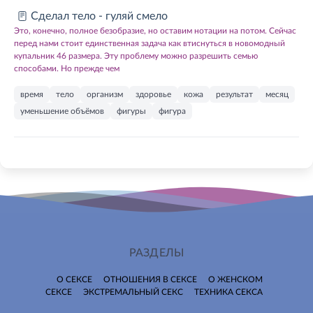
Сделал тело - гуляй смело
Это, конечно, полное безобразие, но оставим нотации на потом. Сейчас
перед нами стоит единственная задача как втиснуться в новомодный
купальник 46 размера. Эту проблему можно разрешить семью
способами. Но прежде чем
время
тело
организм
здоровье
кожа
результат
месяц
уменьшение объёмов
фигуры
фигура
РАЗДЕЛЫ
О СЕКСЕ
ОТНОШЕНИЯ В СЕКСЕ
О ЖЕНСКОМ
СЕКСЕ
ЭКСТРЕМАЛЬНЫЙ СЕКС
ТЕХНИКА СЕКСА