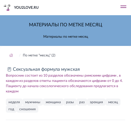
YOU2LOVE.RU
МАТЕРИАЛЫ ПО МЕТКЕ МЕСЯЦ
Материалы по метке месяц
По метке "месяц" (2)
Сексуальная формула мужская
Вопросник состоит из 10 разделов обозначены римскими цифрами , в
каждом из разделов ответы пациента обозначаются цифрами от 0 до 4.
Пациенту до начала сексологического обследования предлагается в
каждом
неделя
мужчины
женщина
разы
раз
эрекция
месяц
год
сношения