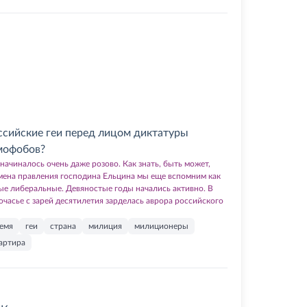
ссийские геи перед лицом диктатуры
мофобов?
 начиналось очень даже розово. Как знать, быть может,
мена правления господина Ельцина мы еще вспомним как
ые либеральные. Девяностые годы начались активно. В
очасье с зарей десятилетия зарделась аврора российского
емя
геи
страна
милиция
милиционеры
артира