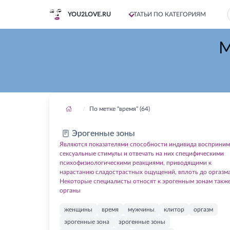
YOU2LOVE.RU
СТАТЬИ ПО КАТЕГОРИЯМ
М
По метке "время" (64)
Эрогенные зоны
Являются показателями способности индивида восприним
сексуальные стимулы и отвечать на них специфическими
психофизиологическими реакциями, приводящими к
нарастанию сладострастных ощущений, вплоть до оргазма
Некоторые специалисты относят к эрогенным зонам такж
органы
женщины
время
мужчины
клитор
оргазм
эрогенные зона
эрогенные зоны