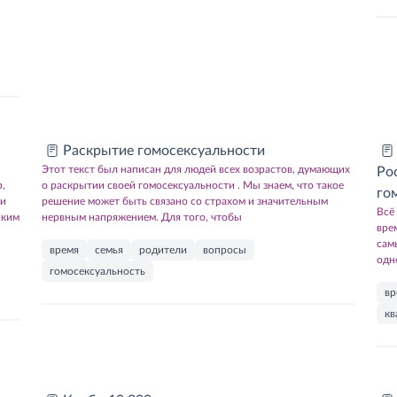
Раскрытие гомосексуальности
Этот текст был написан для людей всех возрастов, думающих
Ро
р,
о раскрытии своей гомосексуальности . Мы знаем, что такое
го
 и
решение может быть связано со страхом и значительным
Всё
ским
нервным напряжением. Для того, чтобы
вре
сам
время
семья
родители
вопросы
одн
гомосексуальность
вр
кв