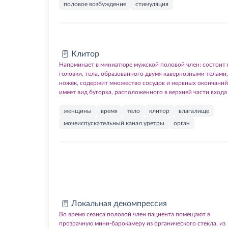
половое возбуждение
стимуляция
Клитор
Напоминает в миниатюре мужской половой член; состоит 
головки, тела, образованного двумя кавернозными телами,
ножек, содержит множество сосудов и нервных окончаний
имеет вид бугорка, расположенного в верхней части входа
женщины
время
тело
клитор
влагалище
мочеиспускательный канал уретры
орган
Локальная декомпрессия
Во время сеанса половой член пациента помещают в
прозрачную мини-барокамеру из органического стекла, из