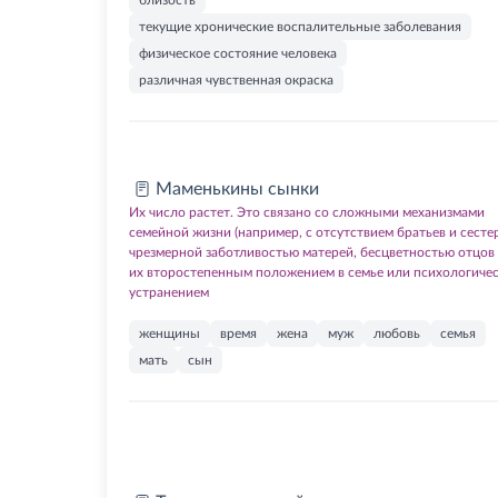
близость
текущие хронические воспалительные заболевания
физическое состояние человека
различная чувственная окраска
Маменькины сынки
Их число растет. Это связано со сложными механизмами
семейной жизни (например, с отсутствием братьев и сесте
чрезмерной заботливостью матерей, бесцветностью отцов
их второстепенным положением в семье или психологиче
устранением
женщины
время
жена
муж
любовь
семья
мать
сын