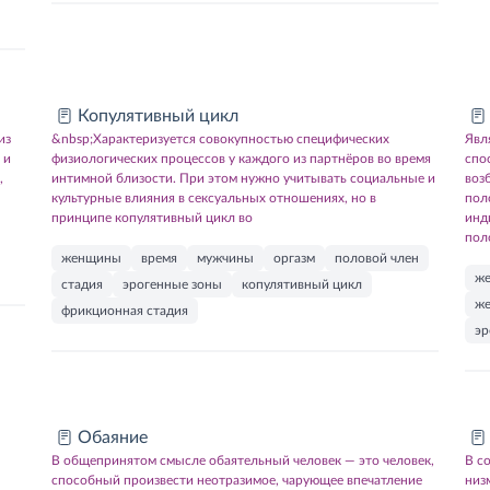
Копулятивный цикл
из
&nbsp;Характеризуется совокупностью специфических
Явл
 и
физиологических процессов у каждого из партнёров во время
спо
,
интимной близости. При этом нужно учитывать социальные и
воз
культурные влияния в сексуальных отношениях, но в
пол
принципе копулятивный цикл во
инд
пол
женщины
время
мужчины
оргазм
половой член
ж
стадия
эрогенные зоны
копулятивный цикл
ж
фрикционная стадия
эр
Обаяние
В общепринятом смысле обаятельный человек — это человек,
В с
способный произвести неотразимое, чарующее впечатление
низ