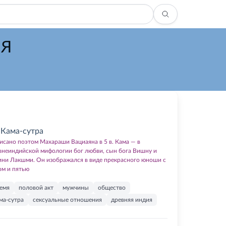
МЯ
Кама-сутра
исано поэтом Махараши Вациаяна в 5 в. Кама — в
внеиндийской мифологии бог любви, сын бога Вишну и
ини Лакшми. Он изображался в виде прекрасного юноши с
ом и пятью
емя
половой акт
мужчины
общество
ма-сутра
сексуальные отношения
древняя индия