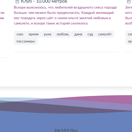
Клуб - 10.000 метров
Вскоре выяснилось, что любителей воздушного секса гораздо
Зиг
тов
больше, чем можно было предполагать. Каждый желающий
кот
ими
мог поведать через сайт о своем опыте занятий любовью в
был
самолете, и вскоре таких историй скопилось
воз
секс
время
рука
любовь
дама
суд
самолёт
се
пассажиры
эр
РАЗДЕЛЫ