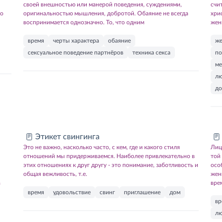
своей внешностью или манерой поведения, суждениями,
счи
то
оригинальностью мышления, добротой. Обаяние не всегда
хри
воспринимается однозначно. То, что одним
жен
время
черты характера
обаяние
ж
сексуальное поведение партнёров
техника секса
по
ме
лю
до
Этикет свингинга
Это не важно, насколько часто, с кем, где и какого стиля
Лиц
отношений мы придерживаемся. Наиболее привлекательно в
той
этих отношениях к друг другу - это понимание, заботливость и
осо
общая вежливость, т.е.
жен
в
вре
время
удовольствие
свинг
приглашение
дом
вр
лю