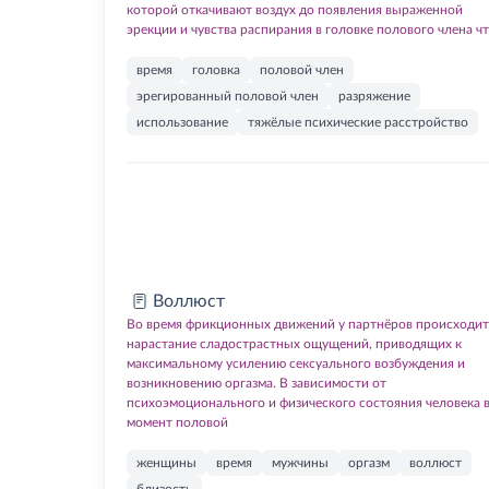
которой откачивают воздух до появления выраженной
эрекции и чувства распирания в головке полового члена ч
время
головка
половой член
эрегированный половой член
разряжение
использование
тяжёлые психические расстройство
Воллюст
Во время фрикционных движений у партнёров происходит
нарастание сладострастных ощущений, приводящих к
максимальному усилению сексуального возбуждения и
возникновению оргазма. В зависимости от
психоэмоционального и физического состояния человека 
момент половой
женщины
время
мужчины
оргазм
воллюст