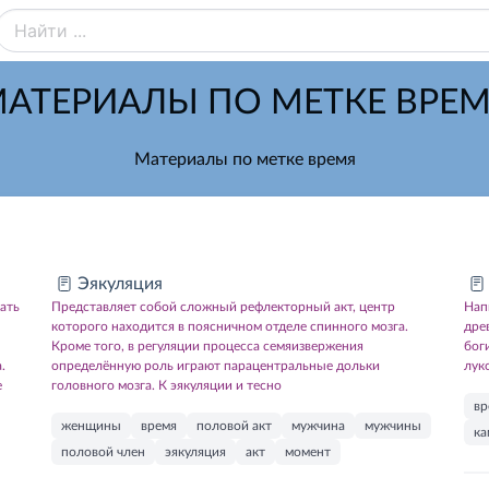
АТЕРИАЛЫ ПО МЕТКЕ ВРЕ
Материалы по метке время
Эякуляция
ать
Представляет собой сложный рефлекторный акт, центр
Нап
которого находится в поясничном отделе спинного мозга.
дре
Кроме того, в регуляции процесса семяизвержения
бог
.
определённую роль играют парацентральные дольки
лук
е
головного мозга. К эякуляции и тесно
вр
женщины
время
половой акт
мужчина
мужчины
ка
половой член
эякуляция
акт
момент