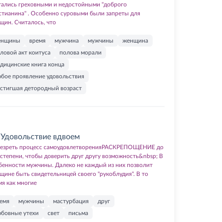
тались греховными и недостойными "доброго
стианина" . Особенно суровыми были запреты для
щин. Считалось, что
енщины
время
мужчина
мужчины
женщина
ловой акт коитуса
полова морали
дицинские книга конца
бое проявление удовольствия
стигшая детородный возраст
Удовольствие вдвоем
езреть процесс самоудовлетворенияРАСКРЕПОЩЕНИЕ до
 степени, чтобы доверить друг другу возможность&nbsp; В
бенности мужчины. Далеко не каждый из них позволит
щине быть свидетельницей своего "рукоблудия". В то
мя как многие
емя
мужчины
мастурбация
друг
бовные утехи
свет
письма