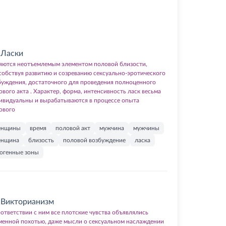
Ласки
яются неотъемлемым элементом половой близости,
собствуя развитию и созреванию сексуально-эротического
буждения, достаточного для проведения полноценного
ового акта . Характер, форма, интенсивность ласк весьма
ивидуальны и вырабатываются в процессе опыта
ового
енщины
время
половой акт
мужчина
мужчины
енщина
близость
половой возбуждение
ласка
огенные зоны
Викторианизм
оответствии с ним все плотские чувства объявлялись
менной похотью, даже мысли о сексуальном наслаждении