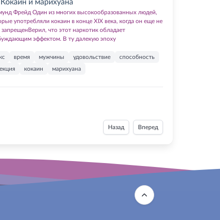
Кокаин и марихуана
мунд Фрейд Один из многих высокообразованных людей,
орые употребляли кокаин в конце XIX века, когда он еще не
 запрещенВерил, что этот наркотик обладает
буждающим эффектом. В ту далекую эпоху
кс
время
мужчины
удовольствие
способность
екция
кокаин
марихуана
Назад
Вперед