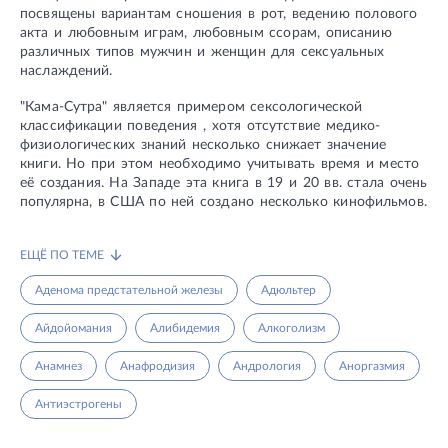
посвящены вариантам сношения в рот, ведению полового
акта и любовным играм, любовным ссорам, описанию
различных типов мужчин и женщин для сексуальных
наслаждений.
"Кама-Сутра" является примером сексологической
классификации поведения , хотя отсутствие медико-
физиологических знаний несколько снижает значение
книги. Но при этом необходимо учитывать время и место
её создания. На Западе эта книга в 19 и 20 вв. стала очень
популярна, в США по ней создано несколько кинофильмов.
ЕЩЁ ПО ТЕМЕ
Аденома предстательной железы
Адюльтер
Айдойомания
Алибидемия
Алкоголизм
Анамнез
Анафродизия
Андрология
Аноргазмия
Антиэстрогены