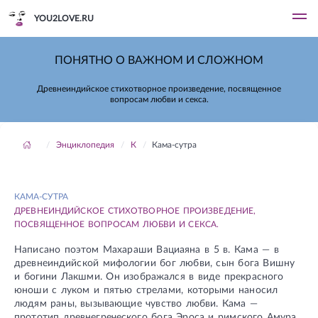
YOU2LOVE.RU
ПОНЯТНО О ВАЖНОМ И СЛОЖНОМ
Древнеиндийское стихотворное произведение, посвященное
вопросам любви и секса.
Энциклопедия
К
Кама-сутра
КАМА-СУТРА
ДРЕВНЕИНДИЙСКОЕ СТИХОТВОРНОЕ ПРОИЗВЕДЕНИЕ,
ПОСВЯЩЕННОЕ ВОПРОСАМ ЛЮБВИ И СЕКСА.
Написано поэтом Махараши Вациаяна в 5 в. Кама — в
древнеиндийской мифологии бог любви, сын бога Вишну
и богини Лакшми. Он изображался в виде прекрасного
юноши с луком и пятью стрелами, которыми наносил
людям раны, вызывающие чувство любви. Кама —
прототип древнегреческого бога Эроса и римского Амура.