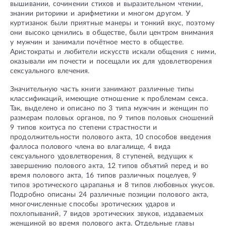
вышивании, сочинении стихов и выразительном чтении,
знании риторики и арифметики и многом другом. У
куртизанок были приятные манеры и тонкий вкус, поэтому
они высоко ценились в обществе, были центром внимания
у мужчин и занимали почётное место в обществе.
Аристократы и любители искусств искали общения с ними,
оказывали им почести и посещали их для удовлетворения
сексуального влечения.
Значительную часть книги занимают различные типы
классификаций, имеющие отношение к проблемам секса.
Так, выделено и описано по 3 типа мужчин и женщин по
размерам половых органов, по 9 типов половых сношений
9 типов коитуса по степени страстности и
продолжительности полового акта, 10 способов введения
фаллоса полового члена во влагалище, 4 вида
сексуального удовлетворения, 8 ступеней, ведущих к
завершению полового акта, 12 типов объятий перед и во
время полового акта, 16 типов различных поцелуев, 9
типов эротического царапанья и 8 типов любовных укусов.
Подробно описаны 24 различные позиции полового акта,
многочисленные способы эротических ударов и
похлопываний, 7 видов эротических звуков, издаваемых
женщиной во время полового акта. Отдельные главы