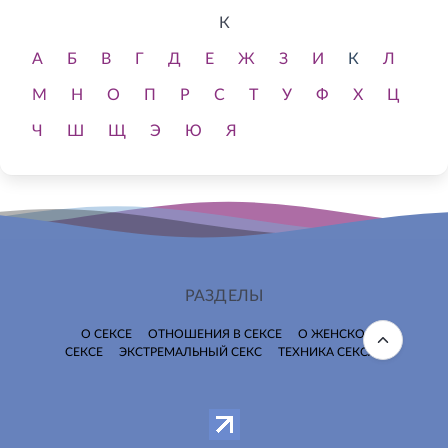
К
А
Б
В
Г
Д
Е
Ж
З
И
К
Л
М
Н
О
П
Р
С
Т
У
Ф
Х
Ц
Ч
Ш
Щ
Э
Ю
Я
РАЗДЕЛЫ
О СЕКСЕ
ОТНОШЕНИЯ В СЕКСЕ
О ЖЕНСКОМ
СЕКСЕ
ЭКСТРЕМАЛЬНЫЙ СЕКС
ТЕХНИКА СЕКСА