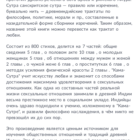
Сутра санскритское сутра — правило или изречение,
буквально нить — древнеиндийские трактаты по
философии, политике, морали и пр., составленные в
назидательной форме сборники изречений. Таким образом,
название этой книги можно перевести как трактат о
любви.
Состоит из 800 стихов, делится на 7 частей: общие
сведения 5 глав , о половом акте 10 глав , о молодых
женщинах 5 глав , об отношениях между мужем и женой
2 главы , о чужой жене 6 глав , о проститутках 6 глав , о
методах усиления физической красоты 2 главы . "Кама-
Сутра" учит искусству любви и знакомит со способами
достижения максимума удовлетворения в сексуальных
отношениях. Как одна из составных частей реальной
жизни сексуальные отношения занимали в древней Индии
весьма престижное место в социальном укладе. Индийцы
очень здраво подходили к учению, изложенному в "Кама-
Сутре", и развили философию наслаждения, в чём никто не
превзошёл их до сих пор.
Это произведение является ценным источником для
изучения общественных отношений и традиций древней