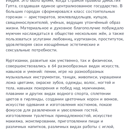
Индии. Это было время, когда страной правила династия
Гупта, создавшая единое централизованное государство. В
больших городах сформировался класс состоятельных
горожан — аристократов, землевладельцев, купцов,
священнослужителей, учёных, ведущих утончённый образ
жизни. Материальное и духовное благополучие побуждало
мужчин наслаждаться в обществе нескольких жён, а также
пользоваться услугами любовниц, куртизанок, проституток,
удовлетворяя свои изощрённые эстетические и
сексуальные потребности.
Куртизанки, развитые как умственно, так и физически,
совершенствовались в 64 разнообразных видах искусств,
навыков и умений: пении, игре на разнообразных
музыкальных инструментах, танцах, живописи, украшении
ложа цветами, окраске зубов, одежды, волос, ногтей и
тела, навыках покорения и побед над мужчинами,
плавании и других видах водного спорта, сплетении
цветов в гирлянды, создании цветочных корон и венков,
искусстве одевания и изготовления костюмов, показе
фокусов для развлечения и увеселения гостей,
изготовлении туалетных принадлежностей, искусстве
макияжа, жонглировании, приготовлении пищи и
различных напитков, различных видах работы с иглой,