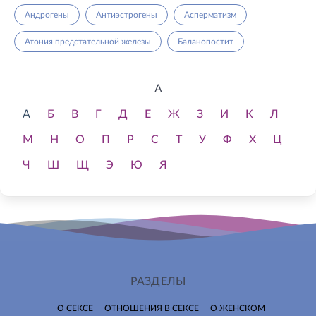
Андрогены
Антиэстрогены
Асперматизм
Атония предстательной железы
Баланопостит
А
А
Б
В
Г
Д
Е
Ж
З
И
К
Л
М
Н
О
П
Р
С
Т
У
Ф
Х
Ц
Ч
Ш
Щ
Э
Ю
Я
РАЗДЕЛЫ
О СЕКСЕ
ОТНОШЕНИЯ В СЕКСЕ
О ЖЕНСКОМ