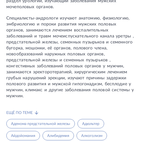
раздел урологии, изучающий заболевания мужских
мочеполовых органов.
Специалисты-андрологи изучают анатомию, физиологию,
эмбриологию и пороки развития мужских половых
органов, занимаются лечением воспалительных
заболеваний и травм мочеиспускательного канала уретры ,
предстательной железы, семенных пузырьков и семенного
бугорка, мошонки, её органов, полового члена,
новообразований наружных половых органов,
предстательной железы и семенных пузырьков ,
конгестивных заболеваний половых органов у мужчин,
занимаются эректоротерапией, хирургическим лечением
грубых нарушений эрекции, изучают причины задержки
полового развития и мужской гипогонадизм, бесплодие у
мужчин, климакс и другие заболевания половой системы у
мужчин.
ЕЩЁ ПО ТЕМЕ
Аденома предстательной железы
Адюльтер
Айдойомания
Алибидемия
Алкоголизм