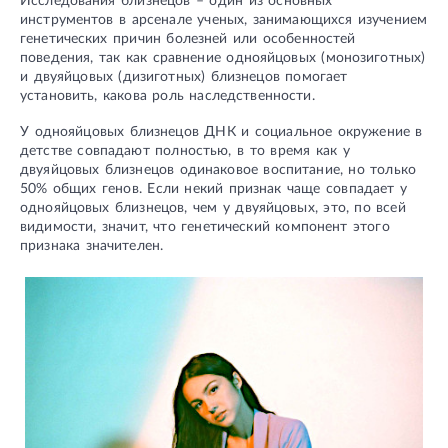
Исследования близнецов – один из основных
инструментов в арсенале ученых, занимающихся изучением
генетических причин болезней или особенностей
поведения, так как сравнение однояйцовых (монозиготных)
и двуяйцовых (дизиготных) близнецов помогает
установить, какова роль наследственности.
У однояйцовых близнецов ДНК и социальное окружение в
детстве совпадают полностью, в то время как у
двуяйцовых близнецов одинаковое воспитание, но только
50% общих генов. Если некий признак чаще совпадает у
однояйцовых близнецов, чем у двуяйцовых, это, по всей
видимости, значит, что генетический компонент этого
признака значителен.