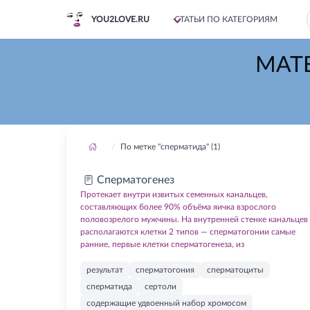
YOU2LOVE.RU
СТАТЬИ ПО КАТЕГОРИЯМ
МАТ
По метке "сперматида" (1)
Сперматогенез
Протекает внутри извитых семенных канальцев,
составляющих более 90% объёма яичка взрослого
половозрелого мужчины. На внутренней стенке канальцев
располагаются клетки 2 типов — сперматогонии самые
ранние, первые клетки сперматогенеза, из
результат
сперматогония
сперматоциты
сперматида
сертоли
содержащие удвоенный набор хромосом