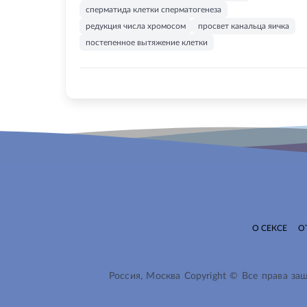
сперматида клетки сперматогенеза
редукция числа хромосом
просвет канальца яичка
постепенное вытяжение клетки
О СЕКСЕ
О
Россия, Москва Copyright © Все права з