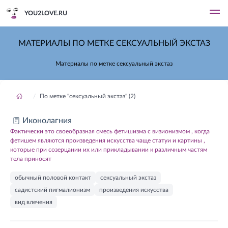
YOU2LOVE.RU
МАТЕРИАЛЫ ПО МЕТКЕ СЕКСУАЛЬНЫЙ ЭКСТАЗ
Материалы по метке сексуальный экстаз
По метке "сексуальный экстаз" (2)
Иконолагния
Фактически это своеобразная смесь фетишизма с визионизмом , когда
фетишем являются произведения искусства чаще статуи и картины ,
которые при созерцании их или прикладывании к различным частям
тела приносят
обычный половой контакт
сексуальный экстаз
садистский пигмалионизм
произведения искусства
вид влечения