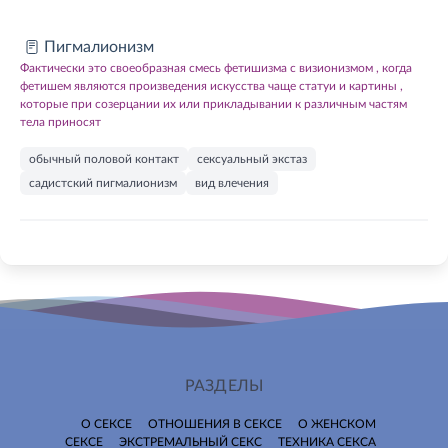
Пигмалионизм
Фактически это своеобразная смесь фетишизма с визионизмом , когда
фетишем являются произведения искусства чаще статуи и картины ,
которые при созерцании их или прикладывании к различным частям
тела приносят
обычный половой контакт
сексуальный экстаз
садистский пигмалионизм
вид влечения
РАЗДЕЛЫ
О СЕКСЕ
ОТНОШЕНИЯ В СЕКСЕ
О ЖЕНСКОМ
СЕКСЕ
ЭКСТРЕМАЛЬНЫЙ СЕКС
ТЕХНИКА СЕКСА