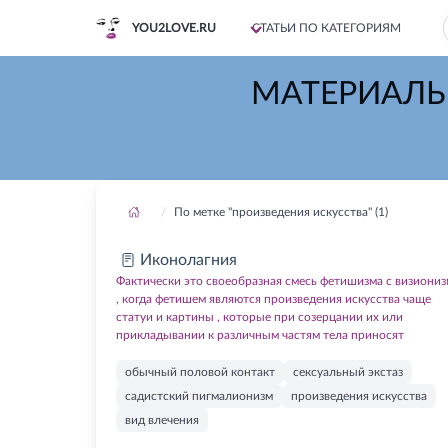
YOU2LOVE.RU
СТАТЬИ ПО КАТЕГОРИЯМ
МАТЕРИАЛЫ
По метке "произведения искусства" (1)
Иконолагния
Фактически это своеобразная смесь фетишизма с визиони
, когда фетишем являются произведения искусства чаще
статуи и картины , которые при созерцании их или
прикладывании к различным частям тела приносят
обычный половой контакт
сексуальный экстаз
садистский пигмалионизм
произведения искусства
вид влечения