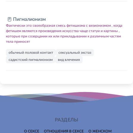
Пигмалионизм
Фактически это своеобразная смесь фетишизма с визионизмом , когда
фетишем являются произведения искусства чаще статуи и картины ,
которые при созерцании их или прикладывании к различным частям
тела приносят
обычный половой контакт
сексуальный экстаз
садистский пигмалионизм
вид влечения
РАЗДЕЛЫ
О СЕКСЕ
ОТНОШЕНИЯ В СЕКСЕ
О ЖЕНСКОМ