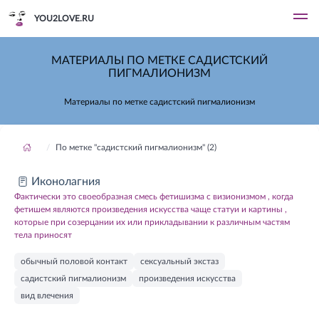
YOU2LOVE.RU
МАТЕРИАЛЫ ПО МЕТКЕ САДИСТСКИЙ
ПИГМАЛИОНИЗМ
Материалы по метке садистский пигмалионизм
По метке "садистский пигмалионизм" (2)
Иконолагния
Фактически это своеобразная смесь фетишизма с визионизмом , когда
фетишем являются произведения искусства чаще статуи и картины ,
которые при созерцании их или прикладывании к различным частям
тела приносят
обычный половой контакт
сексуальный экстаз
садистский пигмалионизм
произведения искусства
вид влечения