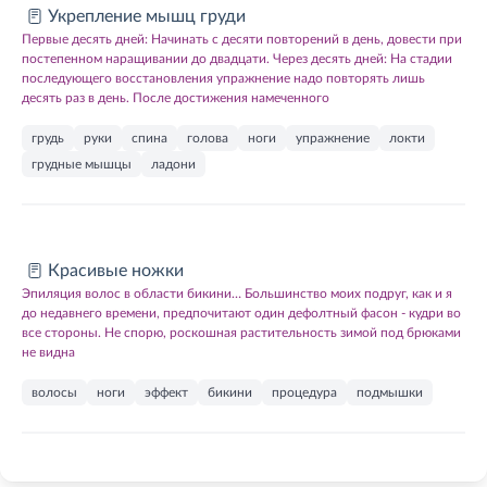
Укрепление мышц груди
Первые десять дней: Начинать с десяти повторений в день, довести при
постепенном наращивании до двадцати. Через десять дней: На стадии
последующего восстановления упражнение надо повторять лишь
десять раз в день. После достижения намеченного
грудь
руки
спина
голова
ноги
упражнение
локти
грудные мышцы
ладони
Красивые ножки
Эпиляция волос в области бикини… Большинство моих подруг, как и я
до недавнего времени, предпочитают один дефолтный фасон - кудри во
все стороны. Не спорю, роскошная растительность зимой под брюками
не видна
волосы
ноги
эффект
бикини
процедура
подмышки