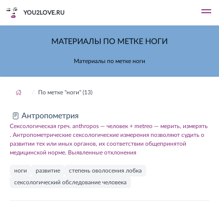
YOU2LOVE.RU
МАТЕРИАЛЫ ПО МЕТКЕ НОГИ
Материалы по метке ноги
По метке "ноги" (13)
Антропометрия
Сексологическая греч. anthropos — человек + metreo — мерить, измерять
. Антропометрические сексологические измерения позволяют судить о
развитии тех или иных органов, их соответствии общепринятой
медицинской норме. Выявленные отклонения
ноги
развитие
степень оволосения лобка
сексологический обследование человека