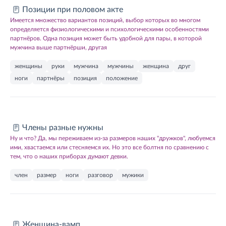
Позиции при половом акте
Имеется множество вариантов позиций, выбор которых во многом
определяется физиологическими и психологическими особенностями
партнёров. Одна позиция может быть удобной для пары, в которой
мужчина выше партнёрши, другая
женщины
руки
мужчина
мужчины
женщина
друг
ноги
партнёры
позиция
положение
Члены разные нужны
Ну и что? Да, мы переживаем из-за размеров наших "дружков", любуемся
ими, хвастаемся или стесняемся их. Но это все болтня по сравнению с
тем, что о наших приборах думают девки.
член
размер
ноги
разговор
мужики
Женщина-вамп