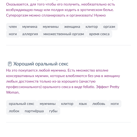
Оказывается, для того чтобы его получить, необязательно есть
возбуждающую пищу или полдня ходить в эротическом белье.
Супероргазм можно спланировать и организовать! Нужно
член
мужчина
мужчины
женщина
клитор
оргазм
ноги
аллергия
множественный оргазм
время секса
Хороший оральный секс
На это покупается любой мужчина. Есть множество вполне
консервативных мужчин, которые влюбляются без ума в женщину
любых достоинств только из-за хорошего (зачастую
профессионального) орального секса в виде fellatio. Эффект Pretty
Woman,
оральный секс
мужчины
клитор
язык
любовь
ноги
лобок
партнёрша
губы