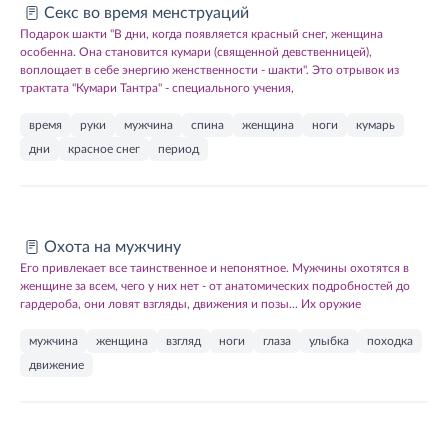
Секс во время менструаций
Подарок шакти "В дни, когда появляется красный снег, женщина
особенна. Она становится кумари (священной девственницей),
воплощает в себе энергию женственности - шакти". Это отрывок из
трактата "Кумари Тантра" - специального учения,
время
руки
мужчина
спина
женщина
ноги
кумарь
дни
красное снег
период
Охота на мужчину
Его привлекает все таинственное и непонятное. Мужчины охотятся в
женщине за всем, чего у них нет - от анатомических подробностей до
гардероба, они ловят взгляды, движения и позы... Их оружие
мужчина
женщина
взгляд
ноги
глаза
улыбка
походка
движение