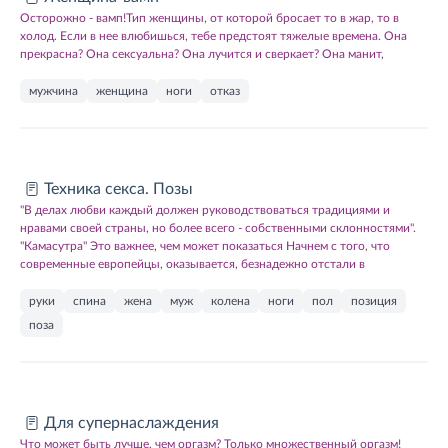
Осторожно - вамп!Тип женщины, от которой бросает то в жар, то в
холод. Если в нее влюбишься, тебе предстоят тяжелые времена. Она
прекрасна? Она сексуальна? Она лучится и сверкает? Она манит,
мужчина
женщина
ноги
отказ
Техника секса. Позы
"В делах любви каждый должен руководствоваться традициями и
нравами своей страны, но более всего - собственными склонностями".
"Камасутра" Это важнее, чем может показаться Начнем с того, что
современные европейцы, оказывается, безнадежно отстали в
руки
спина
жена
муж
колена
ноги
пол
позиция
поза
Для супернаслаждения
Что может быть лучше, чем оргазм? Только множественный оргазм!