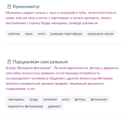
Куннилингус
Мужчине следует начать с ласк и поцелуев в губы, затем опуститься
ниже, или же лечь в ногах у партнерши и начать целовать, лизать
внутреннюю сторону бедер женщины, разведя руками ее
клитор
язык
ноги
реакция партнёрши
оральные ласки
Парциализм сексуальный
&nbsp;"Бельевой фетишизм" . По всей вероятности, фетиш у девианта
способен полностью заменить естественную потребность
половозрелого человека в общении с другой личностью.Фетишем
является конкретный зримый предмет, лишённый духовного
содержания, а это
женщины
грудь
онанизм
ноги
фетиш
фетишизм
варианты фетишизма
девиант