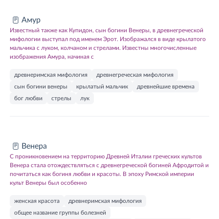
Амур
Известный также как Купидон, сын богини Венеры, в древнегреческой
мифологии выступал под именем Эрот. Изображался в виде крылатого
мальчика с луком, колчаном и стрелами. Известны многочисленные
изображения Амура, начиная с
древнеримская мифология
древнегреческая мифология
сын богини венеры
крылатый мальчик
древнейшие времена
бог любви
стрелы
лук
Венера
С проникновением на территорию Древней Италии греческих культов
Венера стала отождествляться с древнегреческой богиней Афродитой и
почитаться как богиня любви и красоты. В эпоху Римской империи
культ Венеры был особенно
женская красота
древнеримская мифология
общее название группы болезней