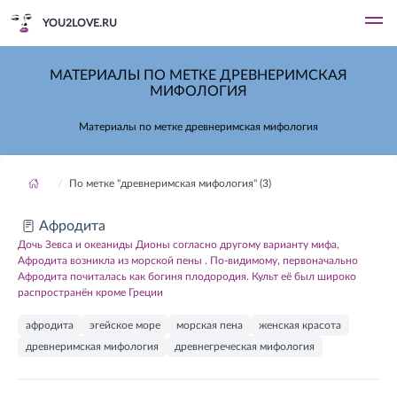
YOU2LOVE.RU
МАТЕРИАЛЫ ПО МЕТКЕ ДРЕВНЕРИМСКАЯ
МИФОЛОГИЯ
Материалы по метке древнеримская мифология
По метке "древнеримская мифология" (3)
Афродита
Дочь Зевса и океаниды Дионы согласно другому варианту мифа,
Афродита возникла из морской пены . По-видимому, первоначально
Афродита почиталась как богиня плодородия. Культ её был широко
распространён кроме Греции
афродита
эгейское море
морская пена
женская красота
древнеримская мифология
древнегреческая мифология