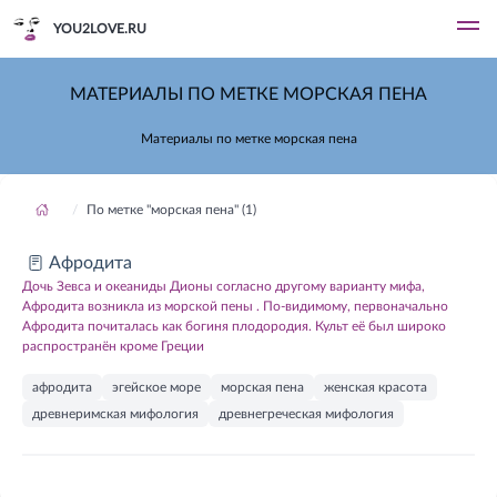
YOU2LOVE.RU
МАТЕРИАЛЫ ПО МЕТКЕ МОРСКАЯ ПЕНА
Материалы по метке морская пена
По метке "морская пена" (1)
Афродита
Дочь Зевса и океаниды Дионы согласно другому варианту мифа,
Афродита возникла из морской пены . По-видимому, первоначально
Афродита почиталась как богиня плодородия. Культ её был широко
распространён кроме Греции
афродита
эгейское море
морская пена
женская красота
древнеримская мифология
древнегреческая мифология