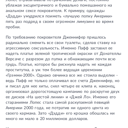
Лопес отрабатывала потраченные деньги, постоянно
ублажая эксцентричного и буквально помешанного на
анальном сексе покровителя. К примеру, однажды
«Дэдди» умудрился поиметь «лучшую попку Америки»
пять раз подряд в своем огромном лимузине во время
пробки.
По требованию покровителя Дженнифер пришлось
радикально сменить все свои туалеты, сделав ставку на
агрессивную сексуальность. Именно Пафф заставил ее
надеть платье зеленой тропической окраски от Донателлы
Версаче с разрезом до пупка и обнажающим почти всю
грудь. Платье, которое бы рискнула надеть не каждая
проститутка, а уж тем более ведущая церемонии
«Грэмми-2000». Однако овчинка все же стоила выделки -
ведь Пафф не только оплачивал все счета Дженнифер, но
и писал для нее хиты, снял четыре ее клипа и, наконец,
организовал дорогостоящую кампанию по раскрутке двух
ее дисков «На шестой линии» и «Джей Ло». Именно его
стараниями Лопес стала самой раскупаемой певицей
Америки 2000 года, не потратив ни одного цента из
своего кармана. Зато «Дэдди» его крошка обошлась ни
много ни мало в 20 миллионов долларов.