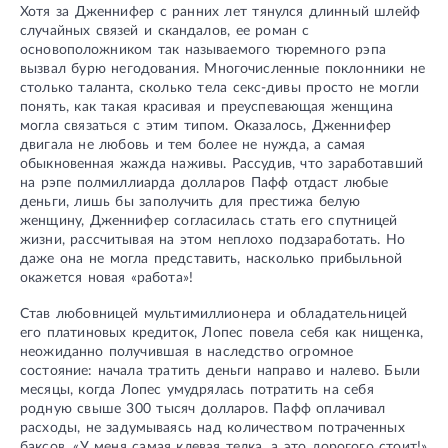
Хотя за Дженнифер с ранних лет тянулся длинный шлейф
случайных связей и скандалов, ее роман с
основоположником так называемого тюремного рэпа
вызвал бурю негодования. Многочисленные поклонники не
столько таланта, сколько тела секс-дивы просто не могли
понять, как такая красивая и преуспевающая женщина
могла связаться с этим типом. Оказалось, Дженнифер
двигала не любовь и тем более не нужда, а самая
обыкновенная жажда наживы. Рассудив, что заработавший
на рэпе полмиллиарда долларов Пафф отдаст любые
деньги, лишь бы заполучить для престижа белую
женщину, Дженнифер согласилась стать его спутницей
жизни, рассчитывая на этом неплохо подзаработать. Но
даже она не могла представить, насколько прибыльной
окажется новая «работа»!
Став любовницей мультимиллионера и обладательницей
его платиновых кредиток, Лопес повела себя как нищенка,
неожиданно получившая в наследство огромное
состояние: начала тратить деньги направо и налево. Были
месяцы, когда Лопес умудрялась потратить на себя
родную свыше 300 тысяч долларов. Пафф оплачивал
расходы, не задумываясь над количеством потраченных
баксов. «У меня самая клевая телка, а это дорогого стоит!»