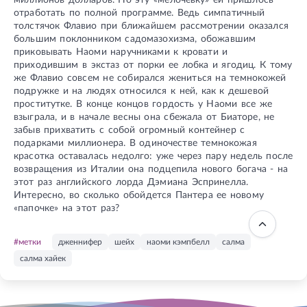
отработать по полной программе. Ведь симпатичный
толстячок Флавио при ближайшем рассмотрении оказался
большим поклонником садомазохизма, обожавшим
приковывать Наоми наручниками к кровати и
приходившим в экстаз от порки ее лобка и ягодиц. К тому
же Флавио совсем не собирался жениться на темнокожей
подружке и на людях относился к ней, как к дешевой
проститутке. В конце концов гордость у Наоми все же
взыграла, и в начале весны она сбежала от Биаторе, не
забыв прихватить с собой огромный контейнер с
подарками миллионера. В одиночестве темнокожая
красотка оставалась недолго: уже через пару недель после
возвращения из Италии она подцепила нового богача - на
этот раз английского лорда Дэмиана Эспринелла.
Интересно, во сколько обойдется Пантера ее новому
«папочке» на этот раз?
#метки
дженнифер
шейх
наоми кэмпбелл
салма
салма хайек