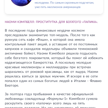
молодежи. По самым скромным подсчетам,
уже пять миллионов американцев
НАОМИ КЭМПБЕЛЛ: ПРОСТИТУТКА ДЛЯ БОГАТОГО «ПАПИКА».
В последние годы финансовые неудачи косяком
преследовали знаменитую топ-модель. После того как
рухнула сеть кафе «Фэшн», в которой она имела
контрольный пакет акций, а уставшие от ее постоянных
капризов и скандалов модельеры объявили темнокожей
англичанке бойкот, Наоми Кэмпбелл решила подыскать
себе богатого покровителя, который бы помог ей избежать
надвигающегося банкротства. А поскольку молодые
красивые миллионеры и миллиардеры при встречах
шарахались от роковой красавицы, как от ящура, Наоми
решилась взяться за зрелых мужчин. И вскоре в ее сети
попался один из самых богатых людей в Италии - Флавио
Биаторе.
За полтора года пребывания в качестве официальной
любовницы совладельца «Формулы-1» Кэмпбелл сумела
раскрутить своего «папочку» всего лишь на пять
миллионов долларов. Но эту «мелочевку» ей пришлось