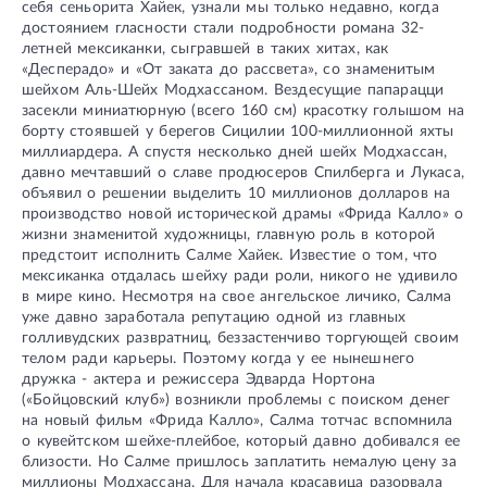
себя сеньорита Хайек, узнали мы только недавно, когда
достоянием гласности стали подробности романа 32-
летней мексиканки, сыгравшей в таких хитах, как
«Десперадо» и «От заката до рассвета», со знаменитым
шейхом Аль-Шейх Модхассаном. Вездесущие папарацци
засекли миниатюрную (всего 160 см) красотку голышом на
борту стоявшей у берегов Сицилии 100-миллионной яхты
миллиардера. А спустя несколько дней шейх Модхассан,
давно мечтавший о славе продюсеров Спилберга и Лукаса,
объявил о решении выделить 10 миллионов долларов на
производство новой исторической драмы «Фрида Калло» о
жизни знаменитой художницы, главную роль в которой
предстоит исполнить Салме Хайек. Известие о том, что
мексиканка отдалась шейху ради роли, никого не удивило
в мире кино. Несмотря на свое ангельское личико, Салма
уже давно заработала репутацию одной из главных
голливудских развратниц, беззастенчиво торгующей своим
телом ради карьеры. Поэтому когда у ее нынешнего
дружка - актера и режиссера Эдварда Нортона
(«Бойцовский клуб») возникли проблемы с поиском денег
на новый фильм «Фрида Калло», Салма тотчас вспомнила
о кувейтском шейхе-плейбое, который давно добивался ее
близости. Но Салме пришлось заплатить немалую цену за
миллионы Модхассана. Для начала красавица разорвала