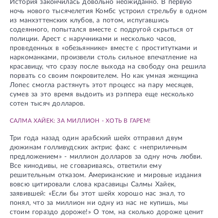
История закончилась довольно неожиданно. В первую
ночь нового тысячелетия Комбс устроил стрельбу в одном
из манхэттенских клубов, а потом, испугавшись
содеянного, попытался вместе с подругой скрыться от
полиции. Арест с наручниками и несколько часов,
проведенных в «обезьяннике» вместе с проститутками и
наркоманками, произвели столь сильное впечатление на
красавицу, что сразу после выхода на свободу она решила
порвать со своим покровителем. Но как умная женщина
Лопес смогла растянуть этот процесс на пару месяцев,
сумев за это время выдоить из рэппера еще несколько
сотен тысяч долларов.
САЛМА ХАЙЕК: ЗА МИЛЛИОН - ХОТЬ В ГАРЕМ!
Три года назад один арабский шейх отправил двум
дюжинам голливудских актрис факс с «неприличным
предложением» - миллион долларов за одну ночь любви.
Все кинодивы, не сговариваясь, ответили ему
решительным отказом. Американские и мировые издания
вовсю цитировали слова красавицы Салмы Хайек,
заявившей: «Если бы этот шейх хорошо нас знал, то
понял, что за миллион ни одну из нас не купишь, мы
стоим гораздо дороже!» О том, на сколько дороже ценит