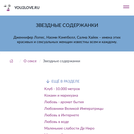
YOU2LOVE.RU
ЗВЕЗДНЫЕ СОДЕРЖАНКИ
Дженнифер Лопес, Наоми Кэмпбелл, Салма Хайек – имена этих
красивых и сексуальных женщин известны всем и каждому.
О сексе
Звездные содержанки
ЕЩЁ В РАЗДЕЛЕ
Клуб - 10.000 метров
Кокаин и марихуана
Любовь - аромат бытия
Любовники Великой Императрицы
Любовь в Интернете
Любовь в воде
Маленькие слабости Де Ниро