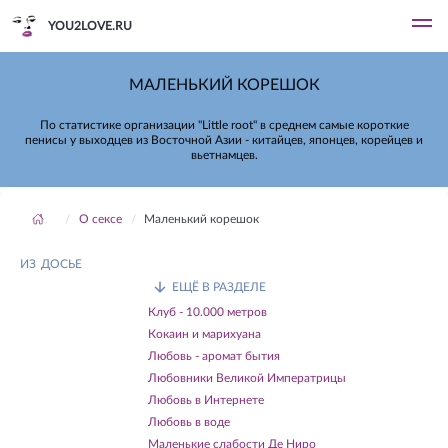
YOU2LOVE.RU
МАЛЕНЬКИЙ КОРЕШОК
По статистике организации "Little root" в среднем самые короткие
пенисы у выходцев из Восточной Азии - китайцев, японцев, корейцев и
вьетнамцев.
О сексе
Маленький корешок
ИЗ ДОСЬЕ
ЕЩЁ В РАЗДЕЛЕ
Клуб - 10.000 метров
Кокаин и марихуана
Любовь - аромат бытия
Любовники Великой Императрицы
Любовь в Интернете
Любовь в воде
Маленькие слабости Де Ниро