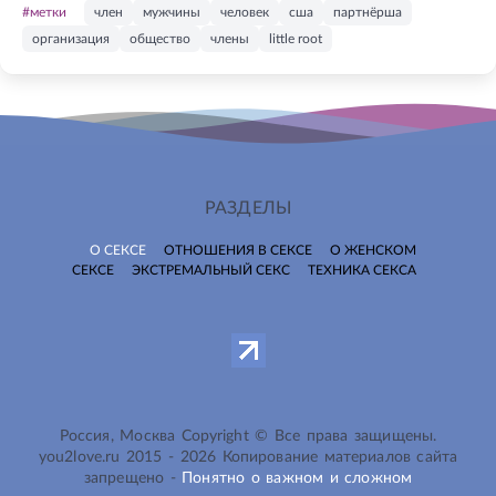
#метки
член
мужчины
человек
сша
партнёрша
организация
общество
члены
little root
РАЗДЕЛЫ
О СЕКСЕ
ОТНОШЕНИЯ В СЕКСЕ
О ЖЕНСКОМ
СЕКСЕ
ЭКСТРЕМАЛЬНЫЙ СЕКС
ТЕХНИКА СЕКСА
Россия, Москва Copyright © Все права защищены.
you2love.ru
2015 -
2026
Копирование материалов сайта
запрещено -
Понятно о важном и сложном