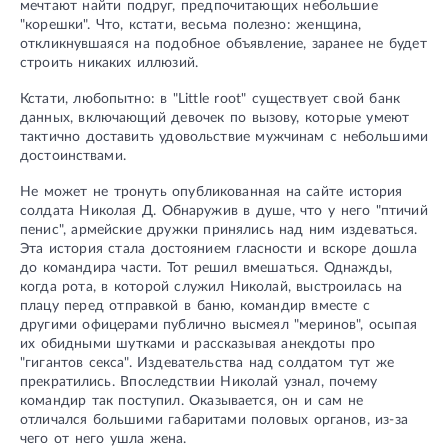
мечтают найти подруг, предпочитающих небольшие
"корешки". Что, кстати, весьма полезно: женщина,
откликнувшаяся на подобное объявление, заранее не будет
строить никаких иллюзий.
Кстати, любопытно: в "Little root" существует свой банк
данных, включающий девочек по вызову, которые умеют
тактично доставить удовольствие мужчинам с небольшими
достоинствами.
Не может не тронуть опубликованная на сайте история
солдата Николая Д. Обнаружив в душе, что у него "птичий
пенис", армейские дружки принялись над ним издеваться.
Эта история стала достоянием гласности и вскоре дошла
до командира части. Тот решил вмешаться. Однажды,
когда рота, в которой служил Николай, выстроилась на
плацу перед отправкой в баню, командир вместе с
другими офицерами публично высмеял "меринов", осыпая
их обидными шутками и рассказывая анекдоты про
"гигантов секса". Издевательства над солдатом тут же
прекратились. Впоследствии Николай узнал, почему
командир так поступил. Оказывается, он и сам не
отличался большими габаритами половых органов, из-за
чего от него ушла жена.