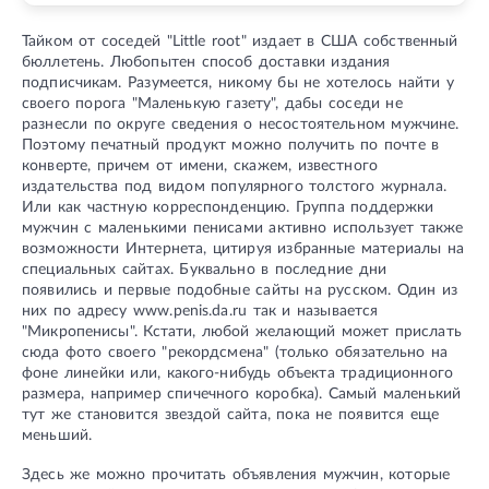
Тайком от соседей "Little root" издает в США собственный
бюллетень. Любопытен способ доставки издания
подписчикам. Разумеется, никому бы не хотелось найти у
своего порога "Маленькую газету", дабы соседи не
разнесли по округе сведения о несостоятельном мужчине.
Поэтому печатный продукт можно получить по почте в
конверте, причем от имени, скажем, известного
издательства под видом популярного толстого журнала.
Или как частную корреспонденцию. Группа поддержки
мужчин с маленькими пенисами активно использует также
возможности Интернета, цитируя избранные материалы на
специальных сайтах. Буквально в последние дни
появились и первые подобные сайты на русском. Один из
них по адресу www.penis.da.ru так и называется
"Микропенисы". Кстати, любой желающий может прислать
сюда фото своего "рекордсмена" (только обязательно на
фоне линейки или, какого-нибудь объекта традиционного
размера, например спичечного коробка). Самый маленький
тут же становится звездой сайта, пока не появится еще
меньший.
Здесь же можно прочитать объявления мужчин, которые