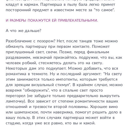
кладут в карман. Партнерша в пылу бала легко примет
посторонний предмет в известном месте за "то самое".
И РАЗМЕРЫ ПОКАЖУТСЯ ЕЙ ПРИВЛЕКАТЕЛЬНЫМИ.
А что же дальше?
Разоблачение с позором? Нет, после танцев тоже можно
обмануть партнершу при первом контакте. Поможет
приглушенный свет, свечи. Позже, перед финальным
раздеванием, невзначай признайтесь подружке, что вы, как
человек робкий, стесняетесь делать это на свету.
Некоторых дам это подкупает. Можно добавить, что вся
романтика в темноте. Ну и последний аргумент: "На свету
этим занимаются только импотенты, которым требуется
для эрекции визуальный стимул". В крайнем случае, можно
вовремя "обнаружить", что в спальне свет просто
перегорел (не забудьте только предварительно выкрутить
лампочку). Все зависит от степени романтичности ваших
отношений и трезвости второй половины. Хорошее вино
или шампанское, почти наверняка, помогут решить дело в
вашу пользу. В этих случаях партнерша может войти в
стадию, когда уже все равно, кто вы и какой.