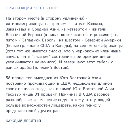
ОРГАНИЗАЦИИ "LITTLE ROOT"
На втором месте (в сторону удлинения) -
латиноамериканцы, на третьем - жители Кавказа,
Закавказья и Средней Азии, на четвертом - жители
Восточной Европы (в числе коих числятся и россияне), на
пятом - Западной Европы, на шестом - Северной Америки
(белые граждане США и Канады), на седьмом - африканцы
(хотя тут же имеется сноска, что у чернокожих член чаще
впечатляет в "висячем" состоянии, при эрекции же он
увеличивается ненамного). И завершают этот табель о
рангах арабы (Ближний Восток).
56 процентов выходцев из Юго-Восточной Азии,
постоянно проживающих в США, недовольны длиной
своих пенисов, тогда как в самой Юго-Восточной Азии
таковых лишь 31 процент. Причина? В США расовое
разнообразие и смешение ведут к тому, что у людей
больше возможностей лицезреть, какой пенис у
представителей других рас.
КАЖДЫЙ ДЕСЯТЫЙ