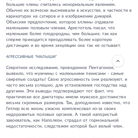
большие члены считались ненормальным явлением.
Обычно их всячески высмеивали в искусстве, в частности в
карикатурах на сатиров и в изображении дикарей.
Объясняя предпочтение, которое эллины отдавали
маленьким половым членам, Аристотель писал, что
маленькие более плодородны, чем большие, так как
сперме приходится преодолевать более короткую
дистанцию и во время эякуляции она так не остывает.
АГРЕССИВНЫЕ "МАЛЫШИ"
Секретное исследование, проведенное Пентагоном,
выявило, что мужчины с маленькими пенисами - самые
свирепые солдаты! Свою агрессивность они реализуют, и
часто весьма успешно, для установления господства над
другими. Эти выводы подтверждают тот факт, что
практически все диктаторы имели мужское достоинство
весьма скромных размеров. Так, доподлинно известно, что
Гитлер всю жизнь ужасно комплексовал из-за своих
недоразвитых половых органов. А такой напористый
завоеватель, как Наполеон, страдал от гормональной
недостаточности, следствием которой был вялый член.