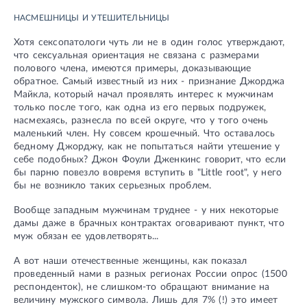
НАСМЕШНИЦЫ И УТЕШИТЕЛЬНИЦЫ
Хотя сексопатологи чуть ли не в один голос утверждают,
что сексуальная ориентация не связана с размерами
полового члена, имеются примеры, доказывающие
обратное. Самый известный из них - признание Джорджа
Майкла, который начал проявлять интерес к мужчинам
только после того, как одна из его первых подружек,
насмехаясь, разнесла по всей округе, что у того очень
маленький член. Ну совсем крошечный. Что оставалось
бедному Джорджу, как не попытаться найти утешение у
себе подобных? Джон Фоули Дженкинс говорит, что если
бы парню повезло вовремя вступить в "Little root", у него
бы не возникло таких серьезных проблем.
Вообще западным мужчинам труднее - у них некоторые
дамы даже в брачных контрактах оговаривают пункт, что
муж обязан ее удовлетворять...
А вот наши отечественные женщины, как показал
проведенный нами в разных регионах России опрос (1500
респонденток), не слишком-то обращают внимание на
величину мужского символа. Лишь для 7% (!) это имеет