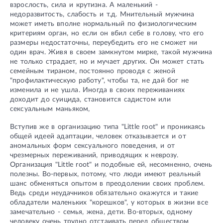
взрослость, сила и крутизна. А маленький -
недоразвитость, слабость и т.д. Мнительный мужчина
может иметь вполне нормальный по физиологическим
критериям орган, но если он вбил себе в голову, что его
размеры недостаточны, переубедить его не сможет ни
один врач. Живя в своем замкнутом мирке, такой мужчина
не только страдает, но и мучает других. Он может стать
семейным тираном, постоянно проводя с женой
"профилактическую работу", чтобы та, не дай бог не
изменила и не ушла. Иногда в своих переживаниях
доходит до суицида, становится садистом или
сексуальным маньяком,
Вступив же в организацию типа "Little root" и проникаясь
общей идеей адаптации, человек отказывается и от
аномальных форм сексуального поведения, и от
чрезмерных переживаний, приводящих к неврозу.
Организация "Little root" и подобные ей, несомненно, очень
полезны. Во-первых, потому, что люди имеют реальный
шанс обменяться опытом в преодолении своих проблем.
Ведь среди неудачников обязательно окажутся и такие
обладатели маленьких "корешков", у которых в жизни все
замечательно - семья, жена, дети. Во-вторых, одному
человеку очень трудно отстаивать перед обществом