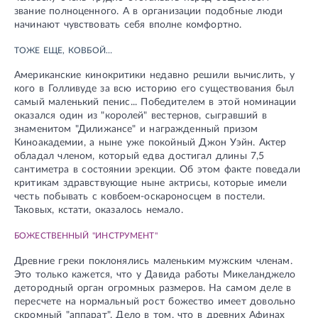
звание полноценного. А в организации подобные люди
начинают чувствовать себя вполне комфортно.
ТОЖЕ ЕЩЕ, КОВБОЙ…
Американские кинокритики недавно решили вычислить, у
кого в Голливуде за всю историю его существования был
самый маленький пенис... Победителем в этой номинации
оказался один из "королей" вестернов, сыгравший в
знаменитом "Дилижансе" и награжденный призом
Киноакадемии, а ныне уже покойный Джон Уэйн. Актер
обладал членом, который едва достигал длины 7,5
сантиметра в состоянии эрекции. Об этом факте поведали
критикам здравствующие ныне актрисы, которые имели
честь побывать с ковбоем-оскароносцем в постели.
Таковых, кстати, оказалось немало.
БОЖЕСТВЕННЫЙ "ИНСТРУМЕНТ"
Древние греки поклонялись маленьким мужским членам.
Это только кажется, что у Давида работы Микеланджело
детородный орган огромных размеров. На самом деле в
пересчете на нормальный рост божество имеет довольно
скромный "аппарат". Дело в том, что в древних Афинах