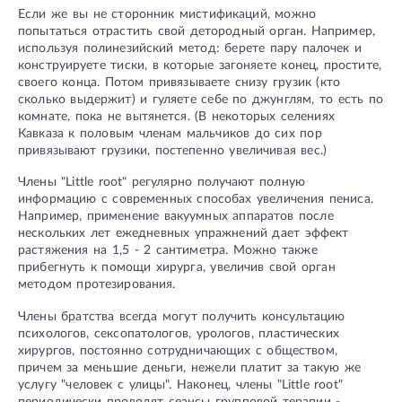
Если же вы не сторонник мистификаций, можно
попытаться отрастить свой детородный орган. Например,
используя полинезийский метод: берете пару палочек и
конструируете тиски, в которые загоняете конец, простите,
своего конца. Потом привязываете снизу грузик (кто
сколько выдержит) и гуляете себе по джунглям, то есть по
комнате, пока не вытянется. (В некоторых селениях
Кавказа к половым членам мальчиков до сих пор
привязывают грузики, постепенно увеличивая вес.)
Члены "Little root" регулярно получают полную
информацию с современных способах увеличения пениса.
Например, применение вакуумных аппаратов после
нескольких лет ежедневных упражнений дает эффект
растяжения на 1,5 - 2 сантиметра. Можно также
прибегнуть к помощи хирурга, увеличив свой орган
методом протезирования.
Члены братства всегда могут получить консультацию
психологов, сексопатологов, урологов, пластических
хирургов, постоянно сотрудничающих с обществом,
причем за меньшие деньги, нежели платит за такую же
услугу "человек с улицы". Наконец, члены "Little root"