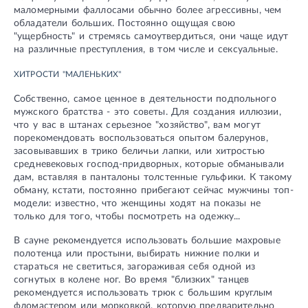
маломерными фаллосами обычно более агрессивны, чем
обладатели больших. Постоянно ощущая свою
"ущербность" и стремясь самоутвердиться, они чаще идут
на различные преступления, в том числе и сексуальные.
ХИТРОСТИ "МАЛЕНЬКИХ"
Собственно, самое ценное в деятельности подпольного
мужского братства - это советы. Для создания иллюзии,
что у вас в штанах серьезное "хозяйство", вам могут
порекомендовать воспользоваться опытом балерунов,
засовывавших в трико беличьи лапки, или хитростью
средневековых господ-придворных, которые обманывали
дам, вставляя в панталоны толстенные гульфики. К такому
обману, кстати, постоянно прибегают сейчас мужчины топ-
модели: известно, что женщины ходят на показы не
только для того, чтобы посмотреть на одежку...
В сауне рекомендуется использовать большие махровые
полотенца или простыни, выбирать нижние полки и
стараться не светиться, загораживая себя одной из
согнутых в колене ног. Во время "близких" танцев
рекомендуется использовать трюк с большим круглым
фломастером или морковкой, которую предварительно