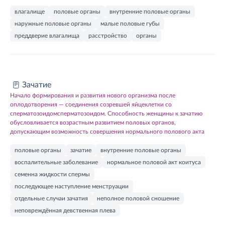
влагалище
половые органы
внутренние половые органы
наружные половые органы
малые половые губы
преддверие влагалища
расстройство
органы
Зачатие
Начало формирования и развития нового организма после
оплодотворения — соединения созревшей яйцеклетки со
сперматозоидомсперматозоидом. Способность женщины к зачатию
обусловливается возрастным развитием половых органов,
допускающим возможность совершения нормального полового акта
половые органы
зачатие
внутренние половые органы
воспалительные заболевание
нормальное половой акт коитуса
семенна жидкости спермы
последующее наступление менструации
отдельные случаи зачатия
неполное половой сношение
неповреждённая девственная плева