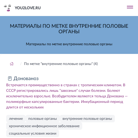
YOU2LOVE.RU
МАТЕРИАЛЫ ПО МЕТКЕ ВНУТРЕННИЕ ПОЛОВЫЕ
ОРГАНЫ
Материалы по метке внутренние половые органы
По метке "внутренние половые органы" (4)
Донованоз
Встречается преимущественно в странах с тропическим климатом. В
СССР регистрировались лишь "завозные" случаи болезни. Болеют
исключительно взрослые. Возбудителем являются тельца Донована —
полиморфные капсулированные бактерии. Инкубационный период
длится от нескольких
лечение
половые органы
внутренние половые органы
хроническое инфекционное заболевание
социальные условия жизни