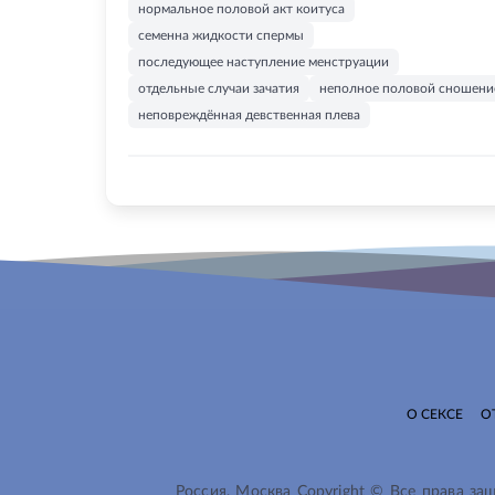
нормальное половой акт коитуса
семенна жидкости спермы
последующее наступление менструации
отдельные случаи зачатия
неполное половой сношени
неповреждённая девственная плева
О СЕКСЕ
О
Россия, Москва Copyright © Все права з