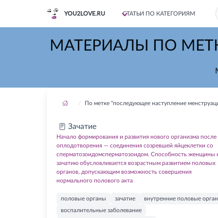
YOU2LOVE.RU
СТАТЬИ ПО КАТЕГОРИЯМ
МАТЕРИАЛЫ ПО МЕТ
По метке "последующее наступление менструаци
Зачатие
Начало формирования и развития нового организма после
оплодотворения — соединения созревшей яйцеклетки со
сперматозоидомсперматозоидом. Способность женщины 
зачатию обусловливается возрастным развитием половых
органов, допускающим возможность совершения
нормального полового акта
половые органы
зачатие
внутренние половые орга
воспалительные заболевание