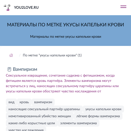
YOU2LOVE.RU
МАТЕРИАЛЫ ПО МЕТКЕ УКУСЫ КАПЕЛЬКИ КРОВИ
Материалы по метке укусы капельки крови
По метке "укусы капельки крови" (1)
Вампиризм
Сексуальное извращение, сочетание садизма с фетишизмом, когда
фетишем является кровь партнёра. Элементы вампиризма могут
встречаться у лиц, наносящих сексуальному партнёру царапины или
укусы капельки крови обостряют чувство наслаждения от
вид
кровь
вампиризм
наносящие сексуальный партнёр царапины
укусы капельки крови
немотивированный убийство женщин
лёгкие формы вампиризма
какие-либо корыстные цели
элементы вампиризма
чувство наслаждения