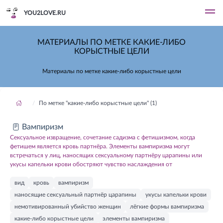
YOU2LOVE.RU
МАТЕРИАЛЫ ПО МЕТКЕ КАКИЕ-ЛИБО
КОРЫСТНЫЕ ЦЕЛИ
Материалы по метке какие-либо корыстные цели
По метке "какие-либо корыстные цели" (1)
Вампиризм
Сексуальное извращение, сочетание садизма с фетишизмом, когда
фетишем является кровь партнёра. Элементы вампиризма могут
встречаться у лиц, наносящих сексуальному партнёру царапины или
укусы капельки крови обостряют чувство наслаждения от
вид
кровь
вампиризм
наносящие сексуальный партнёр царапины
укусы капельки крови
немотивированный убийство женщин
лёгкие формы вампиризма
какие-либо корыстные цели
элементы вампиризма