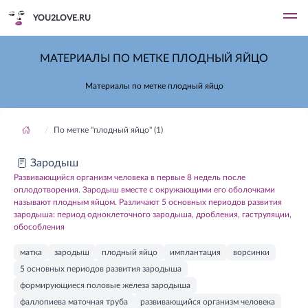
YOU2LOVE.RU
МАТЕРИАЛЫ ПО МЕТКЕ ПЛОДНЫЙ ЯЙЦО
Материалы по метке плодный яйцо
По метке "плодный яйцо" (1)
Зародыш
Развивающийся организм человека в первые 8 недель после
оплодотворения. Зародыш вместе с окружающими его оболочками
называют плодным яйцом. Различают 5 основных периодов развития
зародыша: период одноклеточного зародыша, дробления, гаструляции,
обособления
матка
зародыш
плодный яйцо
имплантация
ворсинки
5 основных периодов развития зародыша
формирующиеся половые железа зародыша
фаллопиева маточная труба
развивающийся организм человека