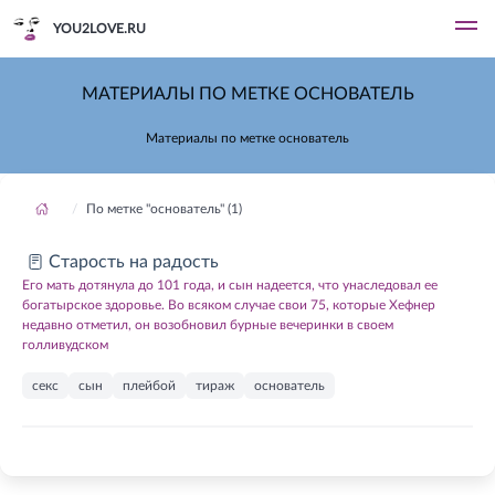
YOU2LOVE.RU
МАТЕРИАЛЫ ПО МЕТКЕ ОСНОВАТЕЛЬ
Материалы по метке основатель
По метке "основатель" (1)
Старость на радость
Его мать дотянула до 101 года, и сын надеется, что унаследовал ее
богатырское здоровье. Во всяком случае свои 75, которые Хефнер
недавно отметил, он возобновил бурные вечеринки в своем
голливудском
секс
сын
плейбой
тираж
основатель