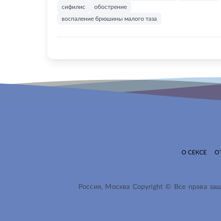
сифилис
обострение
воспаление брюшины малого таза
О СЕКСЕ
О
Россия, Москва Copyright © Все права з