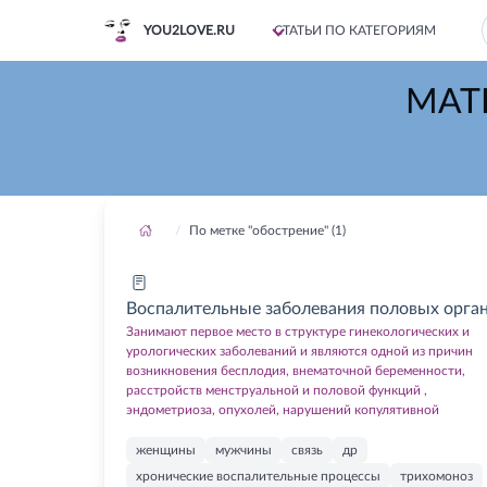
YOU2LOVE.RU
СТАТЬИ ПО КАТЕГОРИЯМ
МАТ
По метке "обострение" (1)
Воспалительные заболевания половых орга
Занимают первое место в структуре гинекологических и
урологических заболеваний и являются одной из причин
возникновения бесплодия, внематочной беременности,
расстройств менструальной и половой функций ,
эндометриоза, опухолей, нарушений копулятивной
женщины
мужчины
связь
др
хронические воспалительные процессы
трихомоноз