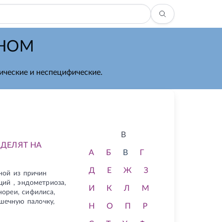
ЖНОМ
ические и неспецифические.
В
 ДЕЛЯТ НА
А
Б
В
Г
Д
Е
Ж
З
ной из причин
ий , эндометриоза,
И
К
Л
М
ореи, сифилиса,
ишечную палочку,
Н
О
П
Р