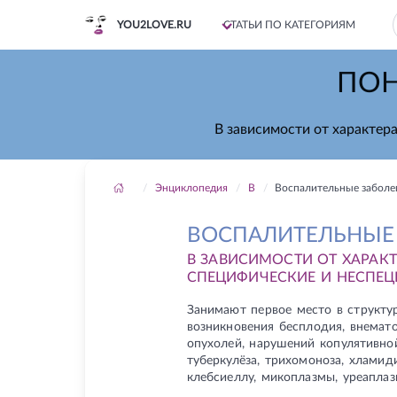
YOU2LOVE.RU
СТАТЬИ ПО КАТЕГОРИЯМ
ПОН
В зависимости от характер
Энциклопедия
В
Воспалительные заболе
ВОСПАЛИТЕЛЬНЫЕ
В ЗАВИСИМОСТИ ОТ ХАРАК
СПЕЦИФИЧЕСКИЕ И НЕСПЕЦ
Занимают первое место в структу
возникновения бесплодия, внемат
опухолей, нарушений копулятивно
туберкулёза, трихомоноза, хламид
клебсиеллу, микоплазмы, уреаплаз