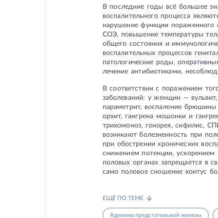
В последние годы всё большее зн
воспалительного процесса являютс
нарушение функции пораженного о
СОЭ, повышение температуры тела
общего состояния и иммунологиче
воспалительных процессов генита
патологические роды, оперативные
лечение антибиотиками, несоблюд
В соответствии с поражением тог
заболеваний: у женщин — вульвит, 
параметрит, воспаление брюшины м
орхит, гангрена мошонки и гангре
трихомоноз, гонорея, сифилис, С
возникают болезненность при пол
при обострении хронических восп
снижением потенции, ускорением 
половых органах запрещается в св
само половое сношение коитус бо
ЕЩЁ ПО ТЕМЕ
Аденома предстательной железы