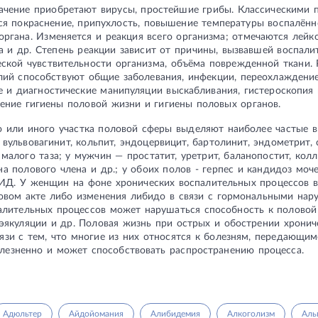
ачение приобретают вирусы, простейшие грибы. Классическими 
я покраснение, припухлость, повышение температуры воспалённо
ргана. Изменяется и реакция всего организма; отмечаются лейко
 и др. Степень реакции зависит от причины, вызвавшей воспалит
ской чувствительности организма, объёма поврежденной ткани.
лий способствуют общие заболевания, инфекции, переохлаждение
 и диагностические манипуляции выскабливания, гистероскопия и
ение гигиены половой жизни и гигиены половых органов.
о или иного участка половой сферы выделяют наиболее частые 
вульвовагинит, кольпит, эндоцервицит, бартолинит, эндометрит, 
алого таза; у мужчин — простатит, уретрит, баланопостит, колл
на полового члена и др.; у обоих полов - герпес и кандидоз моч
ПИД. У женщин на фоне хронических воспалительных процессов в
овом акте либо изменения либидо в связи с гормональными на
алительных процессов может нарушаться способность к половой
эякуляции и др. Половая жизнь при острых и обострении хронич
язи с тем, что многие из них относятся к болезням, передающим
лезненно и может способствовать распространению процесса.
Адюльтер
Айдойомания
Алибидемия
Алкоголизм
Аль