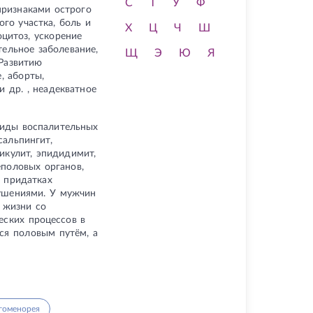
С
Т
У
Ф
признаками острого
го участка, боль и
Х
Ц
Ч
Ш
цитоз, ускорение
ельное заболевание,
Щ
Э
Ю
Я
 Развитию
, аборты,
 др. , неадекватное
виды воспалительных
сальпингит,
икулит, эпидидимит,
еполовых органов,
 придатках
рушениями. У мужчин
 жизни со
еских процессов в
ся половым путём, а
гоменорея