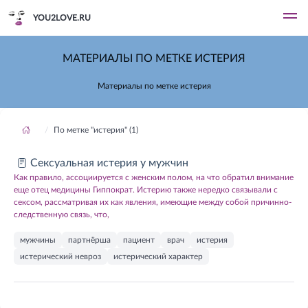
YOU2LOVE.RU
МАТЕРИАЛЫ ПО МЕТКЕ ИСТЕРИЯ
Материалы по метке истерия
По метке "истерия" (1)
Сексуальная истерия у мужчин
Как правило, ассоциируется с женским полом, на что обратил внимание
еще отец медицины Гиппократ. Истерию также нередко связывали с
сексом, рассматривая их как явления, имеющие между собой причинно-
следственную связь, что,
мужчины
партнёрша
пациент
врач
истерия
истерический невроз
истерический характер