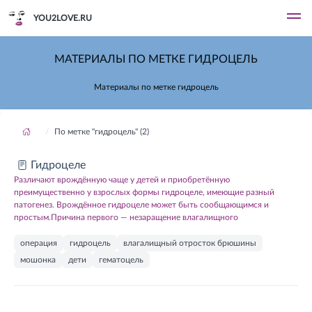
YOU2LOVE.RU
МАТЕРИАЛЫ ПО МЕТКЕ ГИДРОЦЕЛЬ
Материалы по метке гидроцель
По метке "гидроцель" (2)
Гидроцеле
Различают врождённую чаще у детей и приобретённую
преимущественно у взрослых формы гидроцеле, имеющие разный
патогенез. Врождённое гидроцеле может быть сообщающимся и
простым.Причина первого — незаращение влагалищного
операция
гидроцель
влагалищный отросток брюшины
мошонка
дети
гематоцель