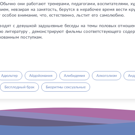
 Обычно они работают тренерами, педагогами, воспитателями, 
ием, невзирая на занятость, берутся в нерабочее время вести кр
особое внимание, что, естественно, льстит его самолюбию.
оводят с девушкой задушевные беседы на темы половых отноше
ую литературу , демонстрируют фильмы соответствующего содер
кованным поступкам.
Адюльтер
Айдойомания
Алибидемия
Алкоголизм
Анд
Бесплодный брак
Биоритмы сексуальные