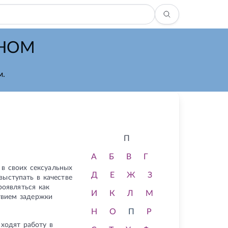
ЖНОМ
м.
П
А
Б
В
Г
 в своих сексуальных
Д
Е
Ж
З
ыступать в качестве
оявляться как
И
К
Л
М
твием задержки
Н
О
П
Р
ходят работу в