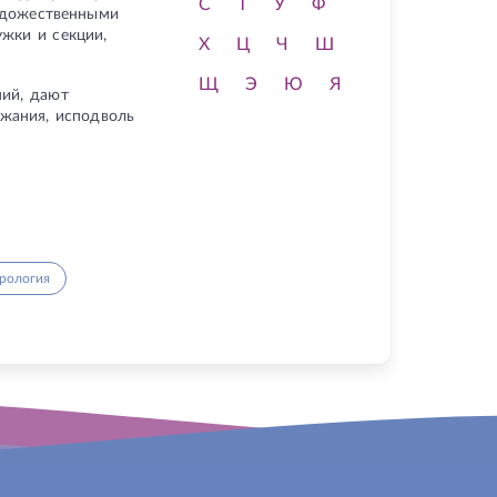
С
Т
У
Ф
художественными
ужки и секции,
Х
Ц
Ч
Ш
Щ
Э
Ю
Я
ний, дают
жания, исподволь
рология