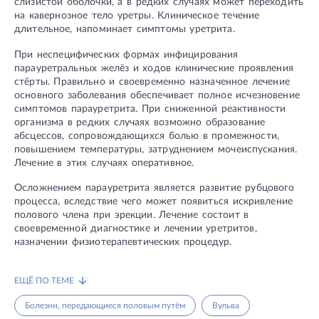
слизистой оболочки, а в редких случаях может переходить
на кавернозное тело уретры. Клиническое течение
длительное, напоминает симптомы уретрита.
При неспецифических формах инфицирования
парауретральных желёз и ходов клинические проявления
стёрты. Правильно и своевременно назначенное лечение
основного заболевания обеспечивает полное исчезновение
симптомов парауретрита. При сниженной реактивности
организма в редких случаях возможно образование
абсцессов, сопровождающихся болью в промежности,
повышением температуры, затруднением мочеиспускания.
Лечение в этих случаях оперативное.
Осложнением парауретрита является развитие рубцового
процесса, вследствие чего может появиться искривление
полового члена при эрекции. Лечение состоит в
своевременной диагностике и лечении уретритов,
назначении физиотерапевтических процедур.
ЕЩЁ ПО ТЕМЕ
Болезни, передающиеся половым путём
Вульва