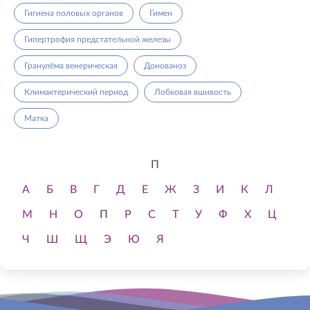
Гигиена половых органов
Гимен
Гипертрофия предстательной железы
Гранулёма венерическая
Донованоз
Климактерический период
Лобковая вшивость
Матка
П
А
Б
В
Г
Д
Е
Ж
З
И
К
Л
М
Н
О
П
Р
С
Т
У
Ф
Х
Ц
Ч
Ш
Щ
Э
Ю
Я