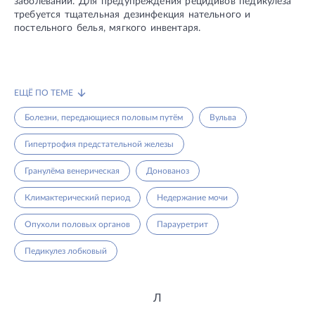
заболеваний. Для предупреждения рецидивов педикулёза
требуется тщательная дезинфекция нательного и
постельного белья, мягкого инвентаря.
ЕЩЁ ПО ТЕМЕ
Болезни, передающиеся половым путём
Вульва
Гипертрофия предстательной железы
Гранулёма венерическая
Донованоз
Климактерический период
Недержание мочи
Опухоли половых органов
Парауретрит
Педикулез лобковый
Л