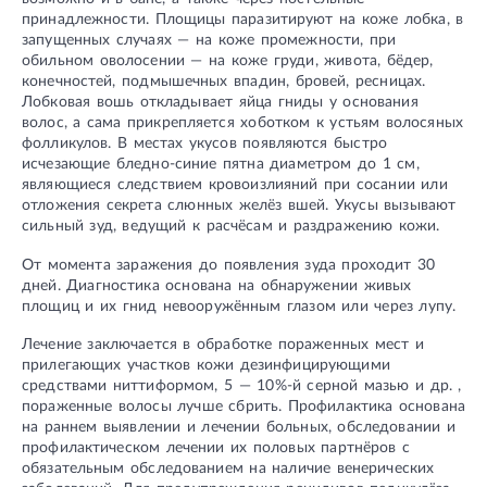
принадлежности. Площицы паразитируют на коже лобка, в
запущенных случаях — на коже промежности, при
обильном оволосении — на коже груди, живота, бёдер,
конечностей, подмышечных впадин, бровей, ресницах.
Лобковая вошь откладывает яйца гниды у основания
волос, а сама прикрепляется хоботком к устьям волосяных
фолликулов. В местах укусов появляются быстро
исчезающие бледно-синие пятна диаметром до 1 см,
являющиеся следствием кровоизлияний при сосании или
отложения секрета слюнных желёз вшей. Укусы вызывают
сильный зуд, ведущий к расчёсам и раздражению кожи.
От момента заражения до появления зуда проходит 30
дней. Диагностика основана на обнаружении живых
площиц и их гнид невооружённым глазом или через лупу.
Лечение заключается в обработке пораженных мест и
прилегающих участков кожи дезинфицирующими
средствами ниттиформом, 5 — 10%-й серной мазью и др. ,
пораженные волосы лучше сбрить. Профилактика основана
на раннем выявлении и лечении больных, обследовании и
профилактическом лечении их половых партнёров с
обязательным обследованием на наличие венерических