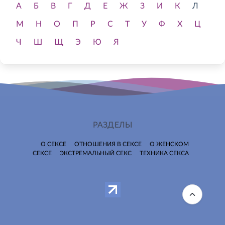
А
Б
В
Г
Д
Е
Ж
З
И
К
Л
М
Н
О
П
Р
С
Т
У
Ф
Х
Ц
Ч
Ш
Щ
Э
Ю
Я
РАЗДЕЛЫ
О СЕКСЕ
ОТНОШЕНИЯ В СЕКСЕ
О ЖЕНСКОМ
СЕКСЕ
ЭКСТРЕМАЛЬНЫЙ СЕКС
ТЕХНИКА СЕКСА