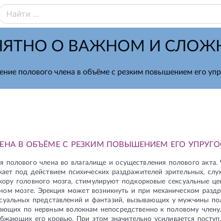
ЯТНО О ВАЖНОМ И СЛО
ение полового члена в объёме с резким повышением его упр
ЕНА В ОБЪЁМЕ С РЕЗКИМ ПОВЫШЕНИЕМ ЕГО УПРУГО
я полового члена во влагалище и осуществления полового акта.
кает под действием психических раздражителей зрительных, слух
 кору головного мозга, стимулируют подкорковые сексуальные це
ном мозге. Эрекция может возникнуть и при механическом разд
ксуальных представлений и фантазий, вызывающих у мужчины по
ающих по нервным волокнам непосредственно к половому члену
абжающих его кровью. При этом значительно усиливается поступ