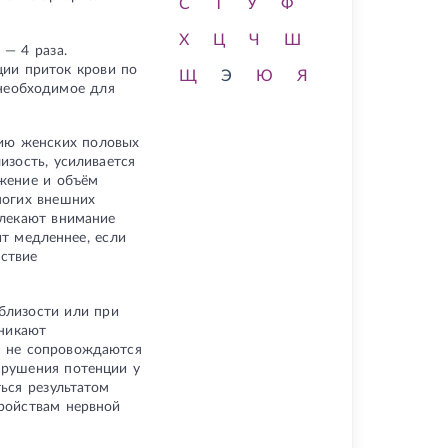
С
Т
У
Ф
Х
Ц
Ч
Ш
 — 4 раза.
ции приток крови по
Щ
Э
Ю
Я
 необходимое для
нию женских половых
изость, усиливается
яжение и объём
ногих внешних
влекают внимание
т медленнее, если
дствие
близости или при
зникают
о не сопровождаются
арушения потенции у
ься результатом
тройствам нервной