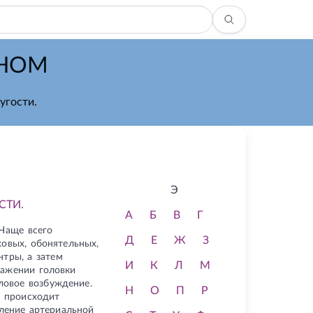
ЖНОМ
угости.
Э
СТИ.
А
Б
В
Г
 Чаще всего
Д
Е
Ж
З
овых, обонятельных,
нтры, а затем
И
К
Л
М
ражении головки
ловое возбуждение.
Н
О
П
Р
, происходит
ление артериальной