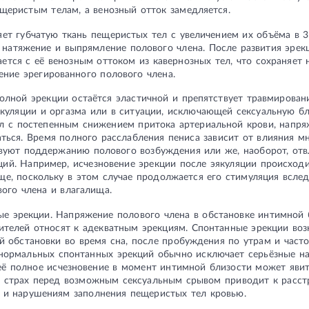
щеристым телам, а венозный отток замедляется.
яет губчатую ткань пещеристых тел с увеличением их объёма в 3
натяжение и выпрямление полового члена. После развития эрек
тся с её венозным оттоком из кавернозных тел, что сохраняет
ение эрегированного полового члена.
полной эрекции остаётся эластичной и препятствует травмирова
куляции и оргазма или в ситуации, исключающей сексуальную бл
ел с постепенным снижением притока артериальной крови, напр
ться. Время полного расслабления пениса зависит от влияния м
вуют поддержанию полового возбуждения или же, наоборот, от
ций. Например, исчезновение эрекции после эякуляции происходи
ще, поскольку в этом случае продолжается его стимуляция всле
ого члена и влагалища.
е эрекции. Напряжение полового члена в обстановке интимной 
ителей относят к адекватным эрекциям. Спонтанные эрекции во
й обстановки во время сна, после пробуждения по утрам и част
нормальных спонтанных эрекций обычно исключает серьёзные н
ё полное исчезновение в момент интимной близости может явит
да страх перед возможным сексуальным срывом приводит к расс
а и нарушениям заполнения пещеристых тел кровью.