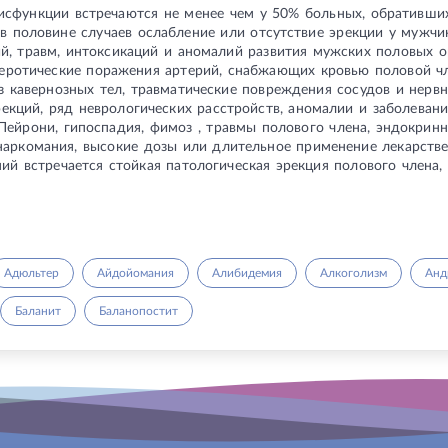
исфункции встречаются не менее чем у 50% больных, обративших
в половине случаев ослабление или отсутствие эрекции у мужчи
й, травм, интоксикаций и аномалий развития мужских половых о
леротические поражения артерий, снабжающих кровью половой чл
з кавернозных тел, травматические повреждения сосудов и нервн
екций, ряд неврологических расстройств, аномалии и заболеван
Пейрони, гипоспадия, фимоз , травмы полового члена, эндокрин
 наркомания, высокие дозы или длительное применение лекарстве
ий встречается стойкая патологическая эрекция полового члена, 
Адюльтер
Айдойомания
Алибидемия
Алкоголизм
Анд
Баланит
Баланопостит