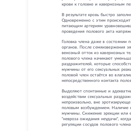
крови к головке и кавернозным пе
В результате кровь быстро заполн
Одновременно с этим происходит 
питающим артериям уравновешивае
проведения полового акта напряж
Головка члена даже в состоянии 
органов. После семяизвержения эя
венозный отток из кавернозных т
полового члена начинают уменьша
раздражителей, которые способст
мужчины от его сексуальных реак
половой член остаётся во влагали
непосредственного контакта полов
Выделяют спонтанные и адекватны
воздействии сексуальных раздраж
непроизвольно, вне эротизирующе
половым возбуждением. Наличие 
мужчины. Снижение эрекции или е
"невроза ожидания неудачи", ког
регуляции сосудов полового член