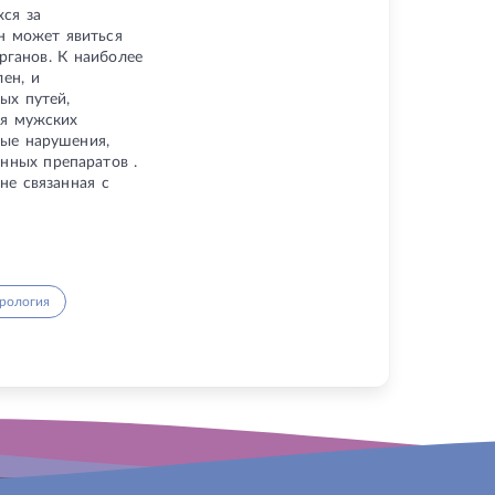
ся за
н может явиться
рганов. К наиболее
ен, и
ых путей,
ия мужских
ные нарушения,
нных препаратов .
не связанная с
рология