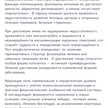
функции неполноценны фолликулы яичников не достигают
зрелости, яйцеклетки дегенерируют; в яичках отсутствует
сперматогенез . В период половой зрелости выявляется
недостаточность развития половых органов и вторичных
половых признаков; больные стерильны.
При дисгенезии яичек их эндокринная недостаточность
проявляется уже внутриутробно и выражается в
незавершённости маскулинизации наружных гениталий, что
создаёт трудности в определении пола новорождённого.
Пол морфологически определяют по наличию
герминативных структур фолликулов яичника или
семенных канальцев яичка . К дисгенезии гонад относится
особая форма патологии — истинный гермафродитизм.
Лечение дисгенезии определяется клинической формой
заболевания.
Коррекция пола гормональная и хирургическая должна
проводиться с учётом психосексуальной ориентации и
анатомо-физиологических особенностей половой системы.
В последующем формируется нормальное в новых
условиях сексуальное влечение либидо , половая жизнь
возможна. Лечение бесплодия, за исключением некоторых