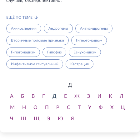
случаев, бесперспективно.
ЕЩЁ ПО ТЕМЕ
Акиноспермия
Андрогены
Антиандрогены
Вторичные половые признаки
Гипергонадизм
Гипогонадизм
Гипофиз
Евнухоидизм
Инфантилизм сексуальный
Кастрация
Д
А
Б
В
Г
Д
Е
Ж
З
И
К
Л
М
Н
О
П
Р
С
Т
У
Ф
Х
Ц
Ч
Ш
Щ
Э
Ю
Я