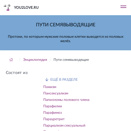
YOU2LOVE.RU
ПУТИ СЕМЯВЫВОДЯЩИЕ
Протоки, по которым мужские половые клетки выводятся из половых
желёз.
Энциклопедия
Пути семявыводящие
Состоят из
ЕЩЁ В РАЗДЕЛЕ
Пажизм
Пансексуализм
Папилломы полового члена
Парафилии
Парафимоз
Парауретрит
Парциализм сексуальный