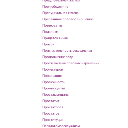
Предстательная железа
Прелюбодеяние
Препуциальная смазка
Прерванное половое сношение
Презерватив
Приапизм
Придаток яичка
Притон
Притязательность сексуальная
Продолжение рода
Профилактика половых нарушений
Прогестерон
Прокреация
Промежность
Промискуитет
Простагландины
Простатит
Простаторея
Простатоз
Проституция
Псевдогомосексуализм