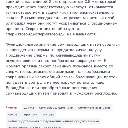
тонкий канал длиной 2 см с просветом 0,8 мм, который
проходит через предстательную железу и открывается
узким отверстием в задней части мочеиспускательного
канала. В семяпроводах сильно развит мышечный слой,
благодаря чему они могут укорачиваться с расширением
просвета. Секрет в них не образуется,
сперматозоидысперматозоиды не изменяются.
Функциональное значение семявыводящих путей сводится
к проведению спермы от придатка яичка наружу.
Продвижение спермы по семявыводящим путям
осуществляется их волнообразным сокращением. В
момент оргазма секрет семенных пузырьков вместе со
сперматозоидамисперматозоидами толчкообразными
сокращениями через общий семявыбрасывающий проток
попадает в уретру, а из неё наружу, во влагалище.
Врождённые или приобретённые повреждения
семявыводящих путей приводят к мужскому бесплодию.
#метки
длина
семявыводящие пути
семенные пузырьки
секрет
протоки
ампула
непосредственный продолжение канала придатка яичка
семявыносящие парные протоки