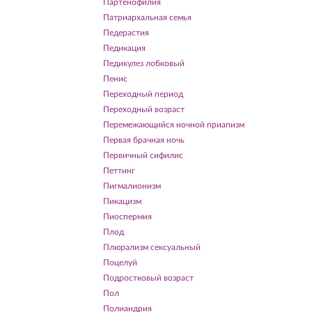
Партенофилия
Патриархальная семья
Педерастия
Педикация
Педикулез лобковый
Пенис
Переходный период
Переходный возраст
Перемежающийся ночной приапизм
Первая брачная ночь
Первичный сифилис
Петтинг
Пигмалионизм
Пикацизм
Пиоспермия
Плод
Плюрализм сексуальный
Поцелуй
Подростковый возраст
Пол
Полиандрия