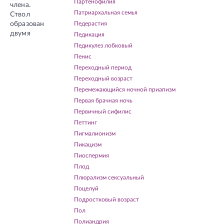
Партенофилия
члена.
Патриархальная семья
Ствол
образован
Педерастия
двумя
Педикация
Педикулез лобковый
Пенис
Переходный период
Переходный возраст
Перемежающийся ночной приапизм
Первая брачная ночь
Первичный сифилис
Петтинг
Пигмалионизм
Пикацизм
Пиоспермия
Плод
Плюрализм сексуальный
Поцелуй
Подростковый возраст
Пол
Полиандрия