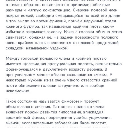
оттекает обратно, после чего он принимает обычные
размеры и мягкую консистенцию. Снаружи половой член
покрыт кожей, свободно смещающейся по всей его длине
в том числе во время фрикций, причём наружный отдел
кожного футляра, так называемая крайняя плоть, своим
избытком закрывает головку. Кожа с головки обычно легко
сдвигается, обнажая её. На задней поверхности полового
члена крайняя плоть соединяется с головкой продольной
складкой, называемой уздечкой.
Между головкой полового члена и крайней плотью
имеется щелевидная препуциальная полость, окончательно
формирующаяся к двухлетнему возрасту ребёнка. В
препуциальном мешке обычно скапливается смегма. У
некоторых мужчин из-за очень узкого отверстия крайней
плоти обнажение головки затруднено или вообще
невозможно.
Такое состояние называется фимозом и требует
обязательного лечения. Патология полового члена
включает пороки развития гипоспадия, эписпадия,
врождённый фимоз, повреждения ушибы, ущемления,
вывихи, воспалительные заболевания баланопостит,