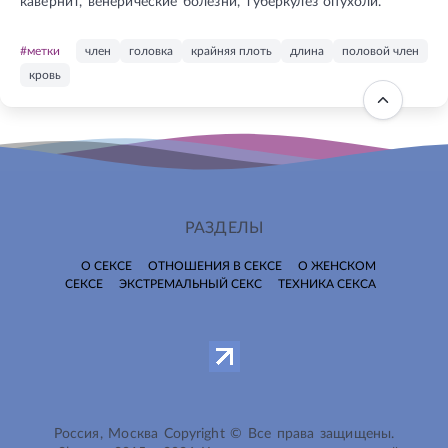
кавернит, венерические болезни, туберкулёз опухоли.
#метки
член
головка
крайняя плоть
длина
половой член
кровь
РАЗДЕЛЫ
О СЕКСЕ
ОТНОШЕНИЯ В СЕКСЕ
О ЖЕНСКОМ
СЕКСЕ
ЭКСТРЕМАЛЬНЫЙ СЕКС
ТЕХНИКА СЕКСА
Россия, Москва Copyright © Все права защищены.