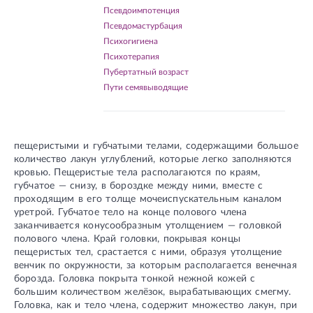
Псевдоимпотенция
Псевдомастурбация
Психогигиена
Психотерапия
Пубертатный возраст
Пути семявыводящие
пещеристыми и губчатыми телами, содержащими большое
количество лакун углублений, которые легко заполняются
кровью. Пещеристые тела располагаются по краям,
губчатое — снизу, в бороздке между ними, вместе с
проходящим в его толще мочеиспускательным каналом
уретрой. Губчатое тело на конце полового члена
заканчивается конусообразным утолщением — головкой
полового члена. Край головки, покрывая концы
пещеристых тел, срастается с ними, образуя утолщение
венчик по окружности, за которым располагается венечная
борозда. Головка покрыта тонкой нежной кожей с
большим количеством желёзок, вырабатывающих смегму.
Головка, как и тело члена, содержит множество лакун, при