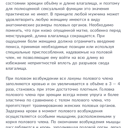
состоянии эрекции объёму и длине влагалища, и поэтому
для полноценной сексуальной функции это значения
практически не имеет. В принципе любой мужчина может
удовлетворить любую женщину имеются в виду
анатомические размеры половых органов. Необходимо
помнить, что при низко опущенной матке, особенно перед
менструацией, длина влагалища сокращается. При
ощущении боли женщина должна ограничить введение
пениса, принимая необходимые позиции или используя
специальные приспособления, надеваемые на половой
член, не позволяющие ему войти на всю длину во
избежание неприятностей вплоть до разрывов свода
влагалища.
При половом возбуждении все лакуны полового члена
заполняются кровью и он увеличивается в объёме в 3 — 4
раза, становясь при этом достаточно плотным. Головка
полового члена при эрекции всегда менее упруга и более
эластична по сравнению с телом полового члена, что
препятствует травмированию женских половых органов.
Задержка крови в момент полового возбуждения
осуществляется особыми мышцами, расположенными у
корня полового члена. По окончании возбуждения мышцы
расслабляются и кровь, заполнявшая половой орган, легко