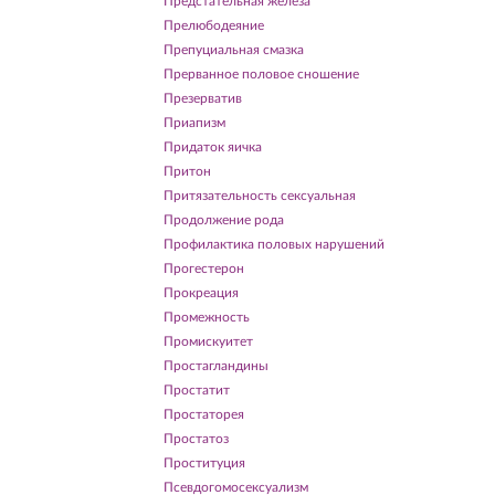
Предстательная железа
Прелюбодеяние
Препуциальная смазка
Прерванное половое сношение
Презерватив
Приапизм
Придаток яичка
Притон
Притязательность сексуальная
Продолжение рода
Профилактика половых нарушений
Прогестерон
Прокреация
Промежность
Промискуитет
Простагландины
Простатит
Простаторея
Простатоз
Проституция
Псевдогомосексуализм