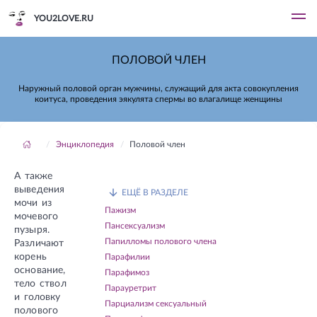
YOU2LOVE.RU
ПОЛОВОЙ ЧЛЕН
Наружный половой орган мужчины, служащий для акта совокупления
коитуса, проведения эякулята спермы во влагалище женщины
Энциклопедия
Половой член
А также
выведения
ЕЩЁ В РАЗДЕЛЕ
мочи из
Пажизм
мочевого
Пансексуализм
пузыря.
Папилломы полового члена
Различают
корень
Парафилии
основание,
Парафимоз
тело ствол
Парауретрит
и головку
Парциализм сексуальный
полового