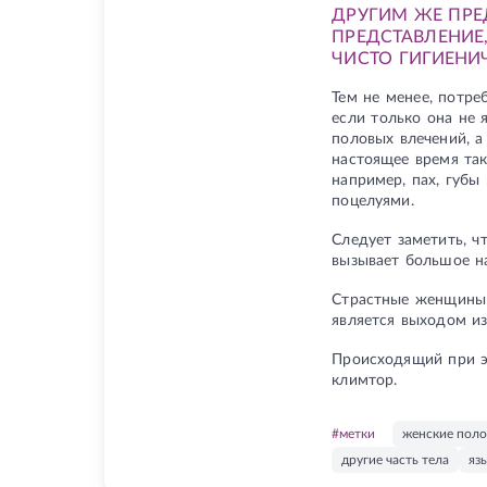
ДРУГИМ ЖЕ ПР
ПРЕДСТАВЛЕНИЕ
ЧИСТО ГИГИЕНИ
Тем не менее, потре
если только она не 
половых влечений, а
настоящее время так
например, пах, губы
поцелуями.
Следует заметить, ч
вызывает большое н
Страстные женщины 
является выходом из
Происходящий при э
климтор.
#метки
женские пол
другие часть тела
яз