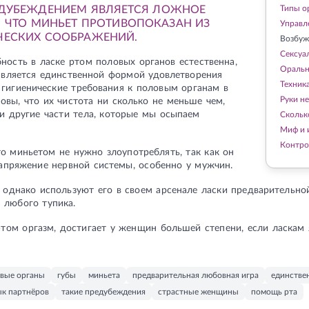
ЕДУБЕЖДЕНИЕМ ЯВЛЯЕТСЯ ЛОЖНОЕ
Типы о
, ЧТО МИНЬЕТ ПРОТИВОПОКАЗАН ИЗ
Управл
ЧЕСКИХ СООБРАЖЕНИЙ.
Возбуж
Сексуа
бность в ласке ртом половых органов естественна,
Оральн
является единственной формой удовлетворения
Техника
 гигиенические требования к половым органам в
Руки н
овы, что их чистота ни сколько не меньше чем,
 и другие части тела, которые мы осыпаем
Скольк
Миф и 
Контро
то миньетом не нужно злоупотреблять, так как он
апряжение нервной системы, особенно у мужчин.
однако используют его в своем арсенале ласки предварительн
 любого тупика.
том оргазм, достигает у женщин большей степени, если ласкам
овые органы
губы
миньета
предварительная любовная игра
единстве
ык партнёров
такие предубеждения
страстные женщины
помощь рта