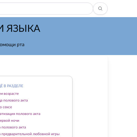
И ЯЗЫКА
помощи рта
Ё В РАЗДЕЛЕ
ом возрасте
а полового акта
о сексе
атизация полового акта
первой ночи
а полового акта
а предварительной любовной игры