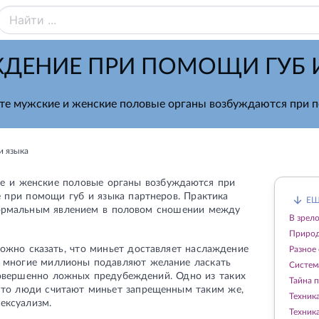
ДЕНИЕ ПРИ ПОМОЩИ ГУБ 
те мужские и женские половые органы возбуждаются при 
и языка
е и женские половые органы возбуждаются при
 при помощи губ и языка партнеров. Практика
ЕЩ
нормальным явлением в половом сношении между
В зрел
Природ
ожно сказать, что миньет доставляет наслаждение
Разное 
 многие миллионы подавляют желание ласкать
Систем
овершенно ложных предубеждений. Одно из таких
Тайна 
что люди считают миньет запрещенным таким же,
Техник
сексуализм.
Техник