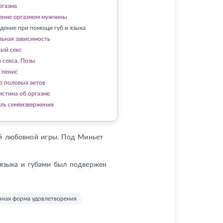
ргазма
ение оргазмом мужчины
дение при помощи губ и языка
льная зависимость
ый секс
 секса. Позы
е пенис
о половых актов
истина об оргазме
ль семяизвержения
ой любовной игры. Под Миньет
 языка и губами был подвержен
нная форма удовлетворения