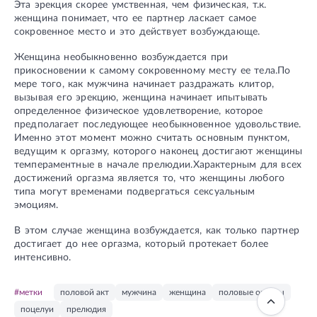
Эта эрекция скорее умственная, чем физическая, т.к.
женщина понимает, что ее партнер ласкает самое
сокровенное место и это действует возбуждающе.
Женщина необыкновенно возбуждается при
прикосновении к самому сокровенному месту ее тела.По
мере того, как мужчина начинает раздражать клитор,
вызывая его эрекцию, женщина начинает ипытывать
определенное физическое удовлетворение, которое
предполагает последующее необыкновенное удовольствие.
Именно этот момент можно считать основным пунктом,
ведущим к оргазму, которого наконец достигают женщины
темпераментные в начале прелюдии.Характерным для всех
достижений оргазма является то, что женщины любого
типа могут временами подвергаться сексуальным
эмоциям.
В этом случае женщина возбуждается, как только партнер
достигает до нее оргазма, который протекает более
интенсивно.
#метки
половой акт
мужчина
женщина
половые органы
поцелуи
прелюдия