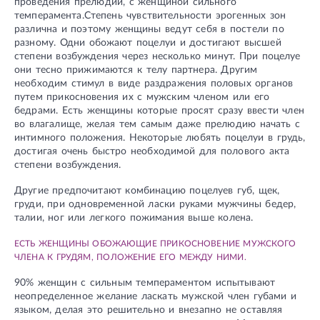
проведения прелюдии, с женщиной сильного
темперамента.Степень чувствительности эрогенных зон
различна и поэтому женщины ведут себя в постели по
разному. Одни обожают поцелуи и достигают высшей
степени возбуждения через несколько минут. При поцелуе
они тесно прижимаются к телу партнера. Другим
необходим стимул в виде раздражения половых органов
путем прикосновения их с мужским членом или его
бедрами. Есть женщины которые просят сразу ввести член
во влагалище, желая тем самым даже прелюдию начать с
интимного положения. Некоторые любять поцелуи в грудь,
достигая очень быстро необходимой для полового акта
степени возбуждения.
Другие предпочитают комбинацию поцелуев губ, щек,
груди, при одновременной ласки руками мужчины бедер,
талии, ног или легкого пожимания выше колена.
ЕСТЬ ЖЕНЩИНЫ ОБОЖАЮЩИЕ ПРИКОСНОВЕНИЕ МУЖСКОГО
ЧЛЕНА К ГРУДЯМ, ПОЛОЖЕНИЕ ЕГО МЕЖДУ НИМИ.
90% женщин с сильным темпераментом испытывают
неопределенное желание ласкать мужской член губами и
языком, делая это решительно и внезапно не оставляя