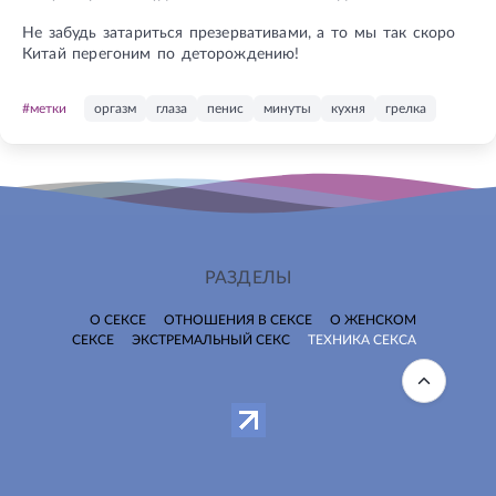
Не забудь затариться презервативами, а то мы так скоро
Китай перегоним по деторождению!
#метки
оргазм
глаза
пенис
минуты
кухня
грелка
РАЗДЕЛЫ
О СЕКСЕ
ОТНОШЕНИЯ В СЕКСЕ
О ЖЕНСКОМ
СЕКСЕ
ЭКСТРЕМАЛЬНЫЙ СЕКС
ТЕХНИКА СЕКСА