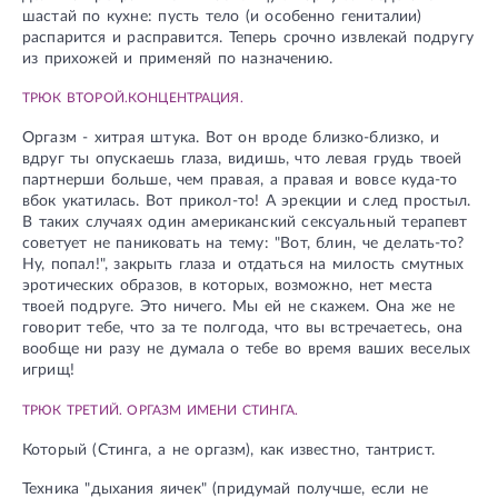
шастай по кухне: пусть тело (и особенно гениталии)
распарится и расправится. Теперь срочно извлекай подругу
из прихожей и применяй по назначению.
ТРЮК ВТОРОЙ.КОНЦЕНТРАЦИЯ.
Оргазм - хитрая штука. Вот он вроде близко-близко, и
вдруг ты опускаешь глаза, видишь, что левая грудь твоей
партнерши больше, чем правая, а правая и вовсе куда-то
вбок укатилась. Вот прикол-то! А эрекции и след простыл.
В таких случаях один американский сексуальный терапевт
советует не паниковать на тему: "Вот, блин, че делать-то?
Ну, попал!", закрыть глаза и отдаться на милость смутных
эротических образов, в которых, возможно, нет места
твоей подруге. Это ничего. Мы ей не скажем. Она же не
говорит тебе, что за те полгода, что вы встречаетесь, она
вообще ни разу не думала о тебе во время ваших веселых
игрищ!
ТРЮК ТРЕТИЙ. ОРГАЗМ ИМЕНИ СТИНГА.
Который (Стинга, а не оргазм), как известно, тантрист.
Техника "дыхания яичек" (придумай получше, если не