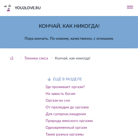
YOU2LOVE.RU
КОНЧАЙ, КАК НИКОГДА!
Пора кончать. По-новому, качественно, с огоньком.
Техника секса
Кончай, как никогда!
ЕЩЁ В РАЗДЕЛЕ
Где проживает оргазм?
На зависть богам
Оргазм во сне
От прелюдии до оргазма
Для супернаслаждения
Природа женского оргазма
Одновременный оргазм
Такие разные оргазмы