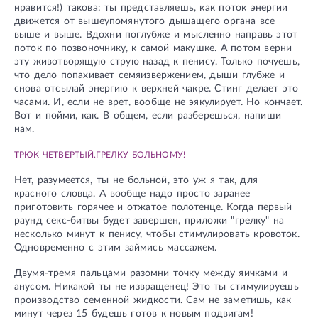
нравится!) такова: ты представляешь, как поток энергии
движется от вышеупомянутого дышащего органа все
выше и выше. Вдохни поглубже и мысленно направь этот
поток по позвоночнику, к самой макушке. А потом верни
эту животворящую струю назад к пенису. Только почуешь,
что дело попахивает семяизвержением, дыши глубже и
снова отсылай энергию к верхней чакре. Стинг делает это
часами. И, если не врет, вообще не эякулирует. Но кончает.
Вот и пойми, как. В общем, если разберешься, напиши
нам.
ТРЮК ЧЕТВЕРТЫЙ.ГРЕЛКУ БОЛЬНОМУ!
Нет, разумеется, ты не больной, это уж я так, для
красного словца. А вообще надо просто заранее
приготовить горячее и отжатое полотенце. Когда первый
раунд секс-битвы будет завершен, приложи "грелку" на
несколько минут к пенису, чтобы стимулировать кровоток.
Одновременно с этим займись массажем.
Двумя-тремя пальцами разомни точку между яичками и
анусом. Никакой ты не извращенец! Это ты стимулируешь
производство семенной жидкости. Сам не заметишь, как
минут через 15 будешь готов к новым подвигам!