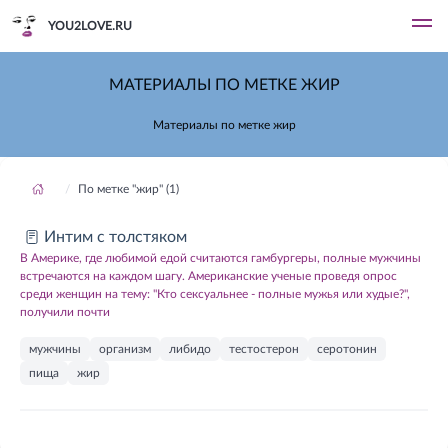
YOU2LOVE.RU
МАТЕРИАЛЫ ПО МЕТКЕ ЖИР
Материалы по метке жир
По метке "жир" (1)
Интим с толстяком
В Америке, где любимой едой считаются гамбургеры, полные мужчины
встречаются на каждом шагу. Американские ученые проведя опрос
среди женщин на тему: "Кто сексуальнее - полные мужья или худые?",
получили почти
мужчины
организм
либидо
тестостерон
серотонин
пища
жир