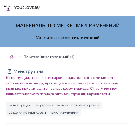
YOU2LOVE.RU
МАТЕРИАЛЫ ПО МЕТКЕ ЦИКЛ ИЗМЕНЕНИЙ
Материалы по метке цикл изменений
По метке "цикл изменений" (1)
Менструация
Менструации, начиная с менархе, продолжаются в течение всего
детородного периода, прекращаясь во время беременности и, как
правило, при лактации в послеродовом периоде. С наступлением
климактерического периода ритм менструаций нарушается и
менструация
внутренние женские половые органы
средняя потеря крови
цикл изменений