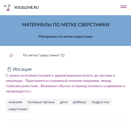
YOU2LOVE.RU
МАТЕРИАЛЫ ПО МЕТКЕ СВЕРСТНИКИ
Материалы по метке сверстники
По метке "сверстники" (1)
Ипсация
С целью получения полового удовлетворения вплоть до оргазма и
эякуляции . Практикуется и взаимный онанизм например, между
гомосексуалистами . Возникает обычно в период полового созревания и
прекращается с
онанизм
половые органы
дети
ребёнок
подросток
сверстники