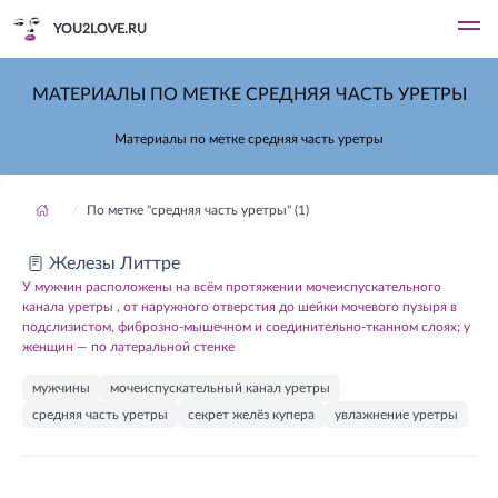
YOU2LOVE.RU
МАТЕРИАЛЫ ПО МЕТКЕ СРЕДНЯЯ ЧАСТЬ УРЕТРЫ
Материалы по метке средняя часть уретры
По метке "средняя часть уретры" (1)
Железы Литтре
У мужчин расположены на всём протяжении мочеиспускательного
канала уретры , от наружного отверстия до шейки мочевого пузыря в
подслизистом, фиброзно-мышечном и соединительно-тканном слоях; у
женщин — по латеральной стенке
мужчины
мочеиспускательный канал уретры
средняя часть уретры
секрет желёз купера
увлажнение уретры