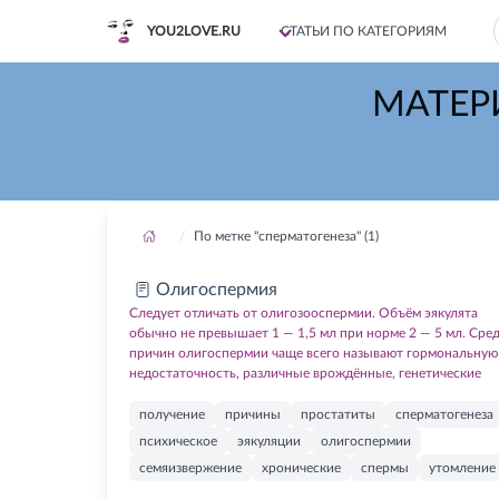
YOU2LOVE.RU
СТАТЬИ ПО КАТЕГОРИЯМ
МАТЕР
По метке "сперматогенеза" (1)
Олигоспермия
Следует отличать от олигозооспермии. Объём эякулята
обычно не превышает 1 — 1,5 мл при норме 2 — 5 мл. Сре
причин олигоспермии чаще всего называют гормональную
недостаточность, различные врождённые, генетические
получение
причины
простатиты
сперматогенеза
психическое
эякуляции
олигоспермии
семяизвержение
хронические
спермы
утомление