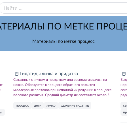
ТЕРИАЛЫ ПО МЕТКЕ ПРОЦ
Материалы по метке процесс
Гидатиды яичка и придатка
Связанных с яичком и придатком или располагающихся на
Вид
ят
ножке. Образуются в процессе обратного развития
нор
е
мюллеровых протоков при неполной их редукции в процессе
сек
полового развития. Средний диаметр их составляет около 5
рад
процесс
дети
яичко
удаление гидатид
се
ры
пр