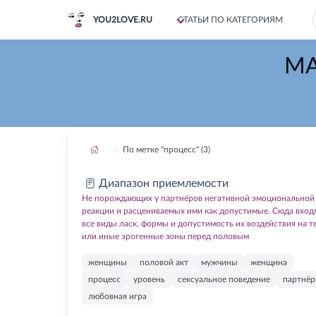
YOU2LOVE.RU
СТАТЬИ ПО КАТЕГОРИЯМ
МА
По метке "процесс" (3)
Диапазон приемлемости
Не порождающих у партнёров негативной эмоциональной
реакции и расцениваемых ими как допустимые. Сюда вход
все виды ласк, формы и допустимость их воздействия на т
или иные эрогенные зоны перед половым
женщины
половой акт
мужчины
женщина
процесс
уровень
сексуальное поведение
партнё
любовная игра