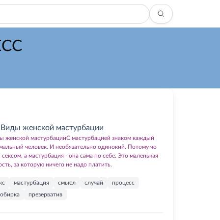
ЕСС
Виды женской мастурбации
ы женской мастурбацииС мастурбацией знаком каждый
мальный человек. И необязательно одинокий. Потому чо
с сексом, а мастурбация - она сама по себе. Это маленькая
ость, за которую ничего не надо платить.
кс
мастурбация
смысл
случай
процесс
обирка
презерватив