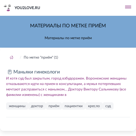
YOU2LOVE.RU
МАТЕРИАЛЫ ПО МЕТКЕ ПРИЁМ
Материалы по метке приём
По метке "приём" (1)
Маньяки гинекологи
И хотя суд был закрытым, город взбудоражен. Воронежские женщины
отказываются идти на прием в консультации, а мужья потерпевших
мечтают расправиться с маньяком... Доктору Виктору Сальникову (все
фамилии изменены) с женщинами в
женщины
доктор
приём
пациентки
кресло
суд