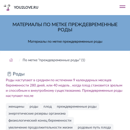
YOU2LOVE.RU
МАТЕРИАЛЫ ПО МЕТКЕ ПРЕЖДЕВРЕМЕННЫЕ
РОДЫ
Материалы по метке преждевременные роды
По метке "преждевременные роды" (1)
Роды
Роды наступают в среднем по истечении 9 календарных месяцев
беременности 280 дней, или 40 недель , когда плод становится зрелым
и способным к внеутробному существованию. Преждевременные роды
наступают после
женщины
роды
плод
преждевременные роды
энергетические резервы организма
физиологический конец беременности
увеличение продолжительности жизни
родовые путь плода