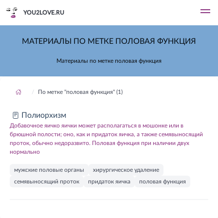
YOU2LOVE.RU
МАТЕРИАЛЫ ПО МЕТКЕ ПОЛОВАЯ ФУНКЦИЯ
Материалы по метке половая функция
По метке "половая функция" (1)
Полиорхизм
Добавочное яичко яички может располагаться в мошонке или в
брюшной полости; оно, как и придаток яичка, а также семявыносящий
проток, обычно недоразвито. Половая функция при наличии двух
нормально
мужские половые органы
хирургическое удаление
семявыносящий проток
придаток яичка
половая функция