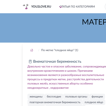
YOU2LOVE.RU
СТАТЬИ ПО КАТЕГОРИЯМ
МАТЕ
По метке "плодное яйцо" (1)
Внематочная беременность
Довольно частое и опасное заболевание, сопровождающе
внутренним кровотечением и шоком. Причинами
возникновения являются разнообразные воспалительные
процессы в придатках матки, расстройства деятельности
половых желёз, искусственные аборты особенно
неоднократные , недоразвитие
женщины
бесплодие
половые органы
функции
повторная внематочная беременность
плодное яйцо