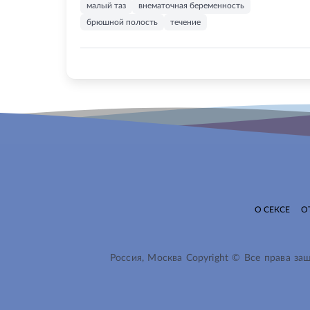
малый таз
внематочная беременность
брюшной полость
течение
О СЕКСЕ
О
Россия, Москва Copyright © Все права з