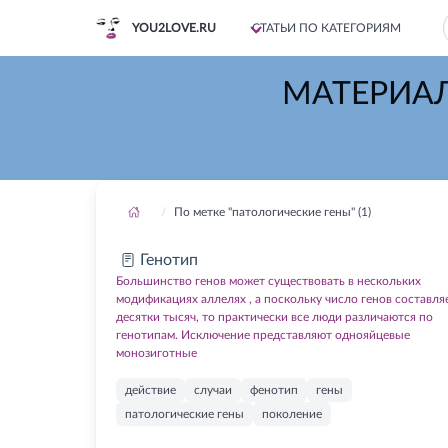
YOU2LOVE.RU
СТАТЬИ ПО КАТЕГОРИЯМ
МАТЕРИАЛ
По метке "патологические гены" (1)
Генотип
Большинство генов может существовать в нескольких
модификациях аллелях , а поскольку число генов составля
десятки тысяч, то практически все люди различаются по
генотипам. Исключение представляют однояйцевые
монозиготные
действие
случаи
фенотип
гены
патологические гены
поколение