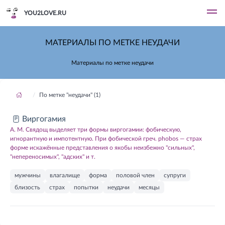
YOU2LOVE.RU
МАТЕРИАЛЫ ПО МЕТКЕ НЕУДАЧИ
Материалы по метке неудачи
По метке "неудачи" (1)
Виргогамия
А. М. Свядощ выделяет три формы виргогамии: фобическую,
игнорантную и импотентную. При фобической греч. phobos — страх
форме искажённые представления о якобы неизбежно "сильных",
"непереносимых", "адских" и т.
мужчины
влагалище
форма
половой член
супруги
близость
страх
попытки
неудачи
месяцы