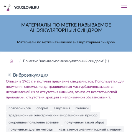
YOU2LOVE.RU
МАТЕРИАЛЫ ПО МЕТКЕ НАЗЫВАЕМОЕ
АНЭЯКУЛЯТОРНЫЙ СИНДРОМ
Материалы по метке называемое анэякуляторный синдром
По метке "называемое анэякуляторный синдром" (1)
Виброэякуляция
Описан в 1965 г. и получил признание специалистов. Используется для
получения спермы, когда традиционная мастурбацияоказывается
неприемлемой из-за отсутствия навыков, отказа от неэстетической
процедуры, отсутствия эрекции в непривычной обстановке и т.
половой член
сперма
эякуляция
головки
традиционный электрический вибрационный прибор
скорейшее появление эрекции
полученная такой образ
полученная другие методы
называемое анэякуляторный синдром