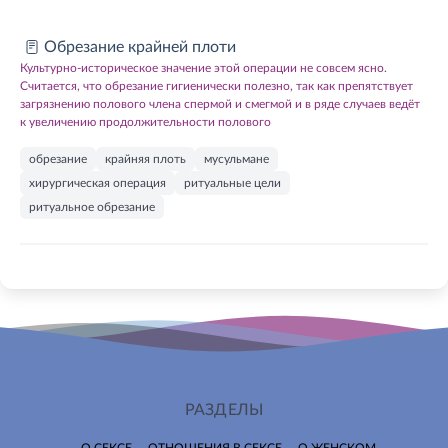
Обрезание крайней плоти
Культурно-историческое значение этой операции не совсем ясно.
Считается, что обрезание гигиенически полезно, так как препятствует
загрязнению полового члена спермой и смегмой и в ряде случаев ведёт
к увеличению продолжительности полового
обрезание
крайняя плоть
мусульмане
хирургическая операция
ритуальные цели
ритуальное обрезание
РАЗДЕЛЫ