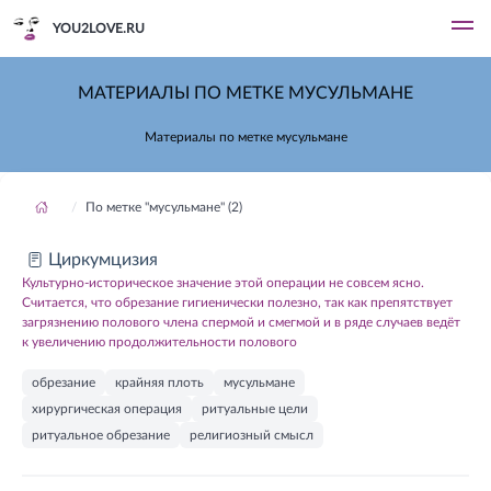
YOU2LOVE.RU
МАТЕРИАЛЫ ПО МЕТКЕ МУСУЛЬМАНЕ
Материалы по метке мусульмане
По метке "мусульмане" (2)
Циркумцизия
Культурно-историческое значение этой операции не совсем ясно.
Считается, что обрезание гигиенически полезно, так как препятствует
загрязнению полового члена спермой и смегмой и в ряде случаев ведёт
к увеличению продолжительности полового
обрезание
крайняя плоть
мусульмане
хирургическая операция
ритуальные цели
ритуальное обрезание
религиозный смысл