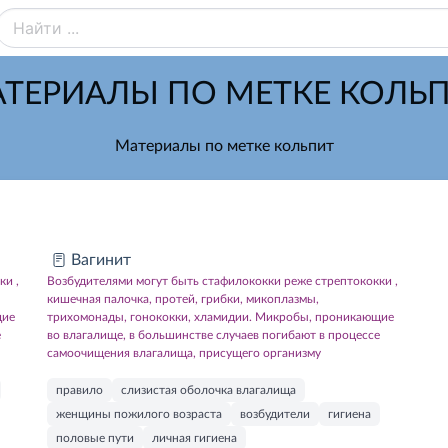
ТЕРИАЛЫ ПО МЕТКЕ КОЛЬ
Материалы по метке кольпит
Вагинит
ки ,
Возбудителями могут быть стафилококки реже стрептококки ,
кишечная палочка, протей, грибки, микоплазмы,
щие
трихомонады, гонококки, хламидии. Микробы, проникающие
е
во влагалище, в большинстве случаев погибают в процессе
самоочищения влагалища, присущего организму
правило
слизистая оболочка влагалища
женщины пожилого возраста
возбудители
гигиена
половые пути
личная гигиена