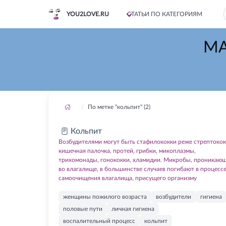
YOU2LOVE.RU
СТАТЬИ ПО КАТЕГОРИЯМ
МА
По метке "кольпит" (2)
Кольпит
Возбудителями могут быть стафилококки реже стрептокок
кишечная палочка, протей, грибки, микоплазмы,
трихомонады, гонококки, хламидии. Микробы, проникаю
во влагалище, в большинстве случаев погибают в процесс
самоочищения влагалища, присущего организму
женщины пожилого возраста
возбудители
гигиена
половые пути
личная гигиена
воспалительный процесс
кольпит